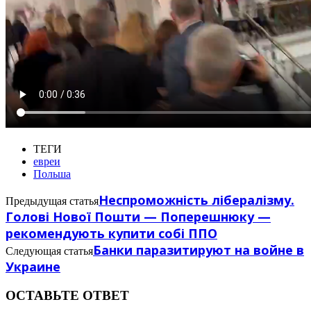
ТЕГИ
евреи
Польша
Неспроможність лібералізму.
Предыдущая статья
Голові Нової Пошти — Поперешнюку —
рекомендують купити собі ППО
Банки паразитируют на войне в
Следующая статья
Украине
ОСТАВЬТЕ ОТВЕТ