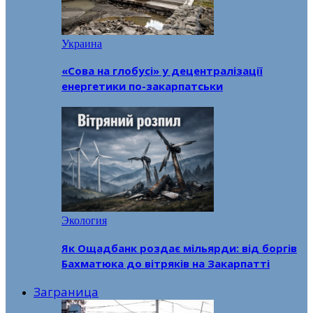
Украина
«Сова на глобусі» у децентралізації
енергетики по-закарпатськи
Экология
Як Ощадбанк роздає мільярди: від боргів
Бахматюка до вітряків на Закарпатті
Заграница