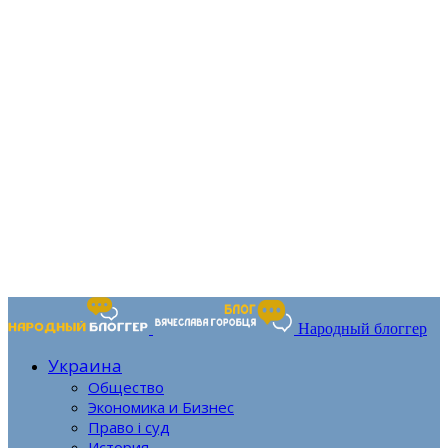
Народный блоггер
Украина
Общество
Экономика и Бизнес
Право і суд
История