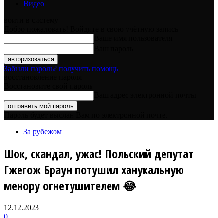
Видео
войти в систему
Добро пожаловать! Войдите в свою учётную запись
Ваше имя пользователя
Ваш пароль
Забыли пароль? получить помощь
восстановление пароля
Восстановите свой пароль
Ваш адрес электронной почты
Пароль будет выслан Вам по электронной почте.
За рубежом
Шок, скандал, ужас! Польский депутат
Гжегож Браун потушил ханукальную
менору огнетушителем 😂
12.12.2023
0