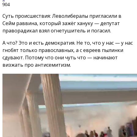
904
Суть происшествия: Леволибералы пригласили в
Сейм раввина, который зажёг хануку — депутат
праворадикал взял огнетушитель и погасил.
А что? Это и есть демократия. Не то, что у нас — у нас
гнобят только православных, а с евреев пылинки
сдувают. Потому что они чуть что — начинают
визжать про антисемитизм.