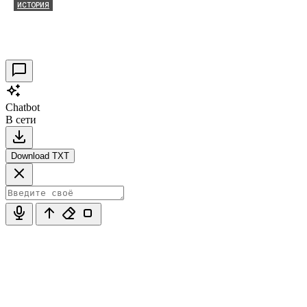
ИСТОРИЯ
Таракановский форт 2021
30.09.2021
0
Chatbot
В сети
Download TXT