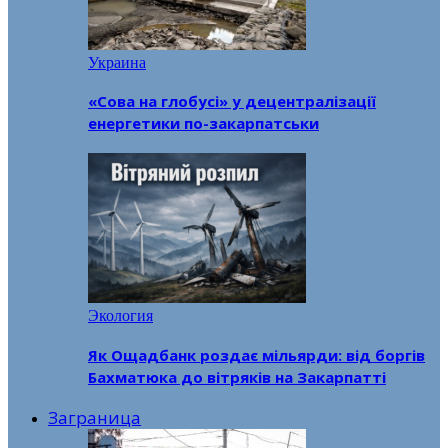
Украина
«Сова на глобусі» у децентралізації
енергетики по-закарпатськи
Экология
Як Ощадбанк роздає мільярди: від боргів
Бахматюка до вітряків на Закарпатті
Заграница