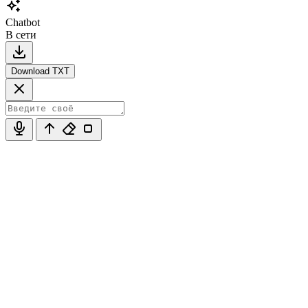
Chatbot
В сети
Download TXT