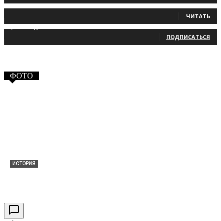
131
Читатели
ЧИТАТЬ
2,660
Подписчики
ПОДПИСАТЬСЯ
ФОТО
ИСТОРИЯ
Таракановский форт 2021
30.09.2021
0