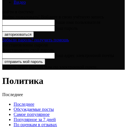
Видео
войти в систему
Добро пожаловать! Войдите в свою учётную запись
Ваше имя пользователя
Ваш пароль
Забыли пароль? получить помощь
восстановление пароля
Восстановите свой пароль
Ваш адрес электронной почты
Пароль будет выслан Вам по электронной почте.
Политика
Последнее
Последнее
Обсуждаемые посты
Самое популярное
Популярное за 7 дней
По оценкам в отзывах