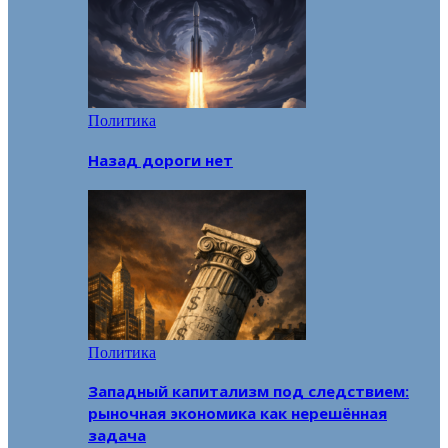
Политика
Назад дороги нет
Политика
Западный капитализм под следствием:
рыночная экономика как нерешённая
задача