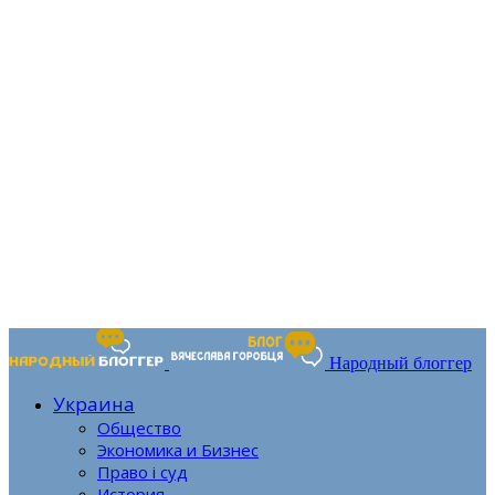
Народный блоггер
Украина
Общество
Экономика и Бизнес
Право і суд
История