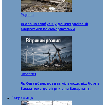
Украина
«Сова на глобусі» у децентралізації
енергетики по-закарпатськи
Экология
Як Ощадбанк роздає мільярди: від боргів
Бахматюка до вітряків на Закарпатті
Заграница