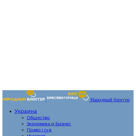
Народный блоггер
Украина
Общество
Экономика и Бизнес
Право і суд
История