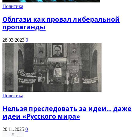
Политика
Облгази как провал либеральной
пропаганды
28.03.2023
0
Политика
Нельзя преследовать за идеи… даже
идеи «Русского мира»
20.11.2025
0