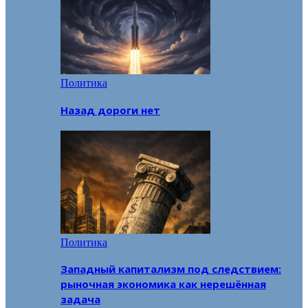
Политика
Назад дороги нет
Политика
Западный капитализм под следствием:
рыночная экономика как нерешённая
задача