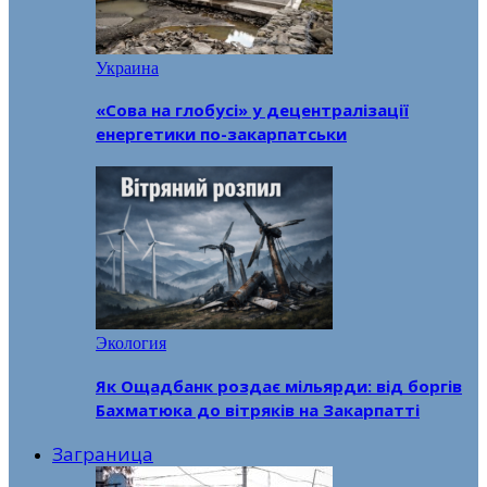
Украина
«Сова на глобусі» у децентралізації
енергетики по-закарпатськи
Экология
Як Ощадбанк роздає мільярди: від боргів
Бахматюка до вітряків на Закарпатті
Заграница