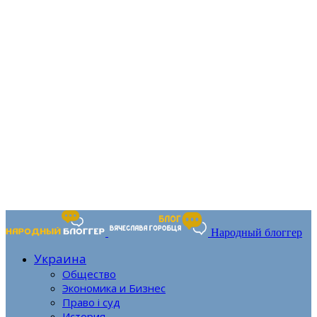
Народный блоггер
Украина
Общество
Экономика и Бизнес
Право і суд
История