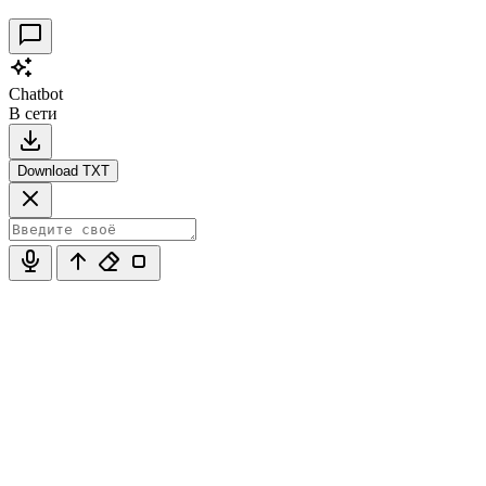
Chatbot
В сети
Download TXT