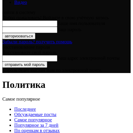
Видео
войти в систему
Добро пожаловать! Войдите в свою учётную запись
Ваше имя пользователя
Ваш пароль
Забыли пароль? получить помощь
восстановление пароля
Восстановите свой пароль
Ваш адрес электронной почты
Пароль будет выслан Вам по электронной почте.
Политика
Самое популярное
Последнее
Обсуждаемые посты
Самое популярное
Популярное за 7 дней
По оценкам в отзывах