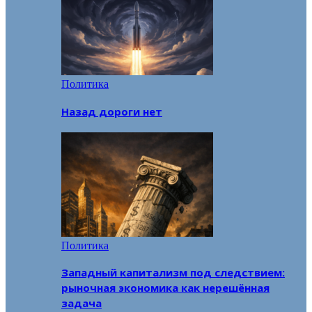
Политика
Назад дороги нет
Политика
Западный капитализм под следствием:
рыночная экономика как нерешённая
задача