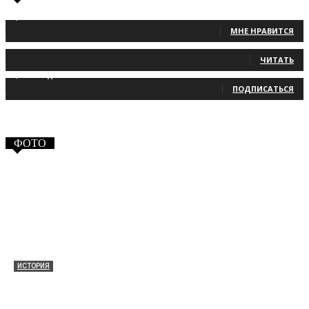
1,483
Фанаты
МНЕ НРАВИТСЯ
131
Читатели
ЧИТАТЬ
2,660
Подписчики
ПОДПИСАТЬСЯ
ФОТО
ИСТОРИЯ
Таракановский форт 2021
30.09.2021
0