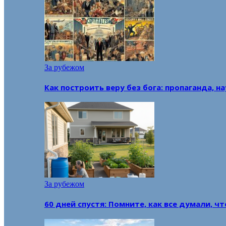
За рубежом
Как построить веру без бога: пропаганда, н
За рубежом
60 дней спустя: Помните, как все думали, ч