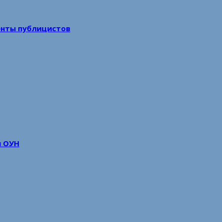
енты публицистов
м ОУН