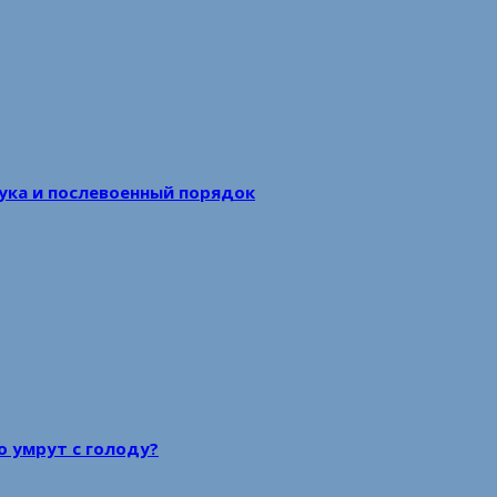
аука и послевоенный порядок
то умрут с голоду?