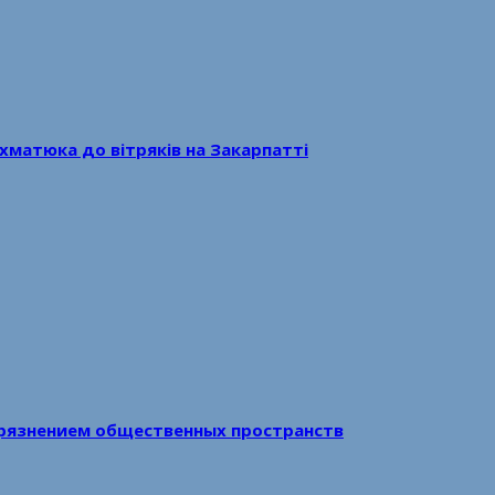
хматюка до вітряків на Закарпатті
рязнением общественных пространств