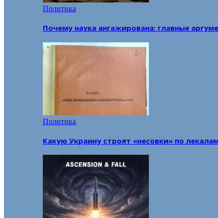
Политика
Почему наука ангажирована: главные аргум
Политика
Какую Украину строят «несовки» по лекала