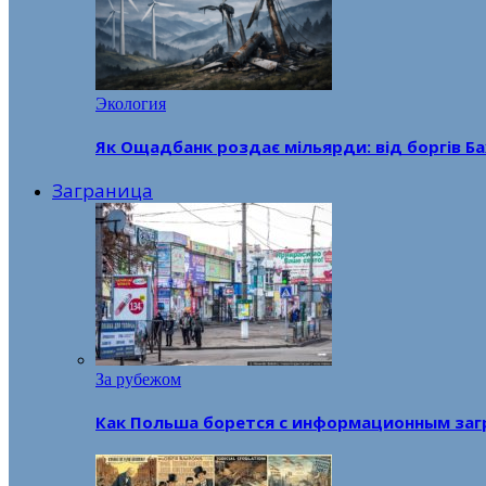
Экология
Як Ощадбанк роздає мільярди: від боргів Ба
Заграница
За рубежом
Как Польша борется с информационным заг