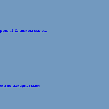
 баррель? Слишком мало…
тики по-закарпатськи