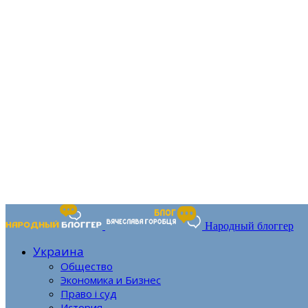
Народный блоггер
Украина
Общество
Экономика и Бизнес
Право і суд
История