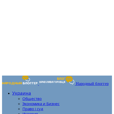
Народный блоггер
Украина
Общество
Экономика и Бизнес
Право і суд
История