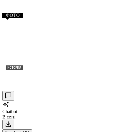
ФОТО
ИСТОРИЯ
Таракановский форт 2021
30.09.2021
0
Chatbot
В сети