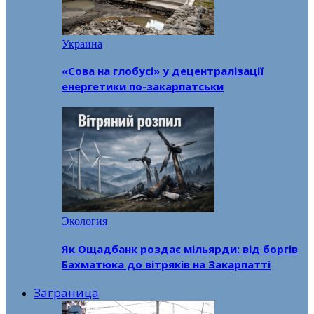
Украина
«Сова на глобусі» у децентралізації
енергетики по-закарпатськи
Экология
Як Ощадбанк роздає мільярди: від боргів
Бахматюка до вітряків на Закарпатті
Заграница