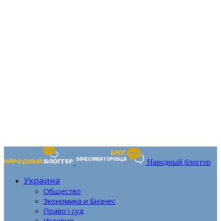
Народный блоггер
Украина
Общество
Экономика и Бизнес
Право і суд
История