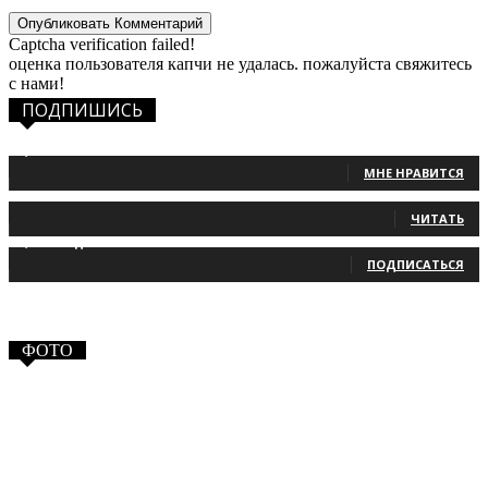
Captcha verification failed!
оценка пользователя капчи не удалась. пожалуйста свяжитесь
с нами!
ПОДПИШИСЬ
1,483
Фанаты
МНЕ НРАВИТСЯ
131
Читатели
ЧИТАТЬ
2,660
Подписчики
ПОДПИСАТЬСЯ
ФОТО