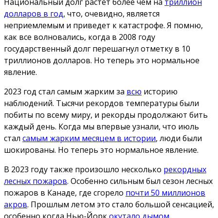
Национальный долг растет более чем на
триллион
долларов в год
, что, очевидно, является
неприемлемым и приведет к катастрофе. Я помню,
как все волновались, когда в 2008 году
государственный долг перешагнул отметку в 10
триллионов долларов. Но теперь это нормальное
явление.
2023 год стал самым жарким за
всю
историю
наблюдений. Тысячи рекордов температуры были
побиты по всему миру, и рекорды продолжают бить
каждый день. Когда мы впервые узнали, что июль
стал
самым жарким месяцем в истории
, люди были
шокированы. Но теперь это нормальное явление.
В 2023 году также произошло несколько
рекордных
лесных пожаров
. Особенно сильным был сезон лесных
пожаров в Канаде, где сгорело
почти 50 миллионов
акров
. Прошлым летом это стало большой сенсацией,
особенно когда Нью-Йорк
окутало дымом
.