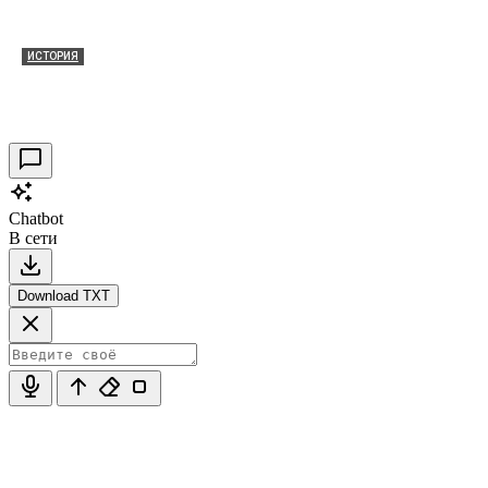
ИСТОРИЯ
Таракановский форт 2021
30.09.2021
0
Chatbot
В сети
Download TXT