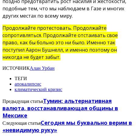
поздно предотвратить рост насилия и жестокости,
подобные тем, что мы наблюдаем в Газе и многих
других местах по всему миру.
Продолжайте протестовать. Продолжайте
сопротивляться. Продолжайте отстаивать свое
право, как бы больно это ни было. Именно так
поступил Аарон Бушнелл, и именно поэтому он
никогда не будет забыт.
ИСТОЧНИК
Алан Урбан
ТЕГИ
апокалипсис
климатический кризис
Тумин: альтернативная
Предыдущая статья
валюта, восстанавливающая общины в
Мексике
Сегодня мы буквально верим в
Следующая статья
«невидимую руку»