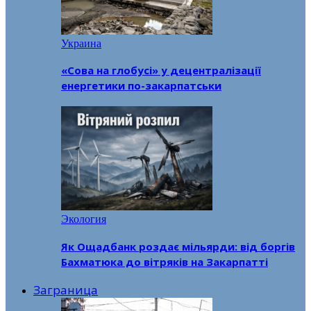
Украина
«Сова на глобусі» у децентралізації
енергетики по-закарпатськи
Экология
Як Ощадбанк роздає мільярди: від боргів
Бахматюка до вітряків на Закарпатті
Заграница