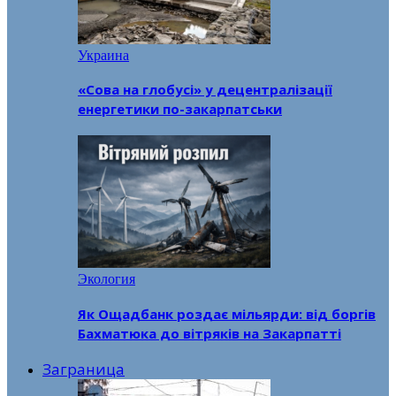
Украина
«Сова на глобусі» у децентралізації
енергетики по-закарпатськи
Экология
Як Ощадбанк роздає мільярди: від боргів
Бахматюка до вітряків на Закарпатті
Заграница