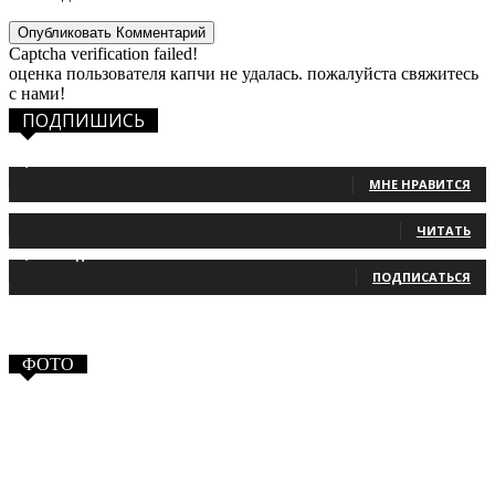
Captcha verification failed!
оценка пользователя капчи не удалась. пожалуйста свяжитесь
с нами!
ПОДПИШИСЬ
1,483
Фанаты
МНЕ НРАВИТСЯ
131
Читатели
ЧИТАТЬ
2,660
Подписчики
ПОДПИСАТЬСЯ
ФОТО