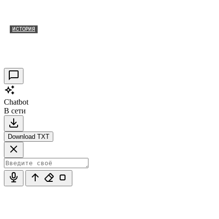
ИСТОРИЯ
Таракановский форт 2021
30.09.2021
0
Chatbot
В сети
Download TXT