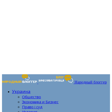
Народный блоггер
Украина
Общество
Экономика и Бизнес
Право і суд
История