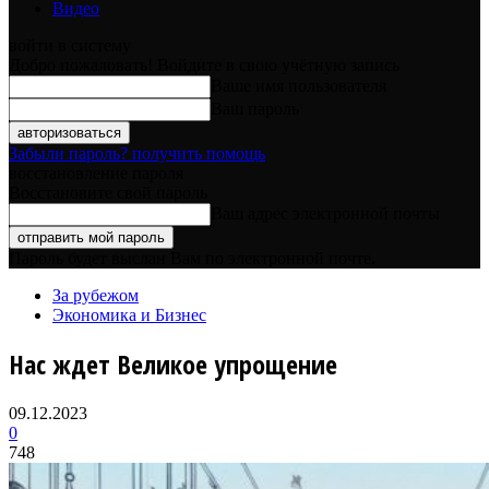
Видео
войти в систему
Добро пожаловать! Войдите в свою учётную запись
Ваше имя пользователя
Ваш пароль
Забыли пароль? получить помощь
восстановление пароля
Восстановите свой пароль
Ваш адрес электронной почты
Пароль будет выслан Вам по электронной почте.
За рубежом
Экономика и Бизнес
Нас ждет Великое упрощение
09.12.2023
0
748