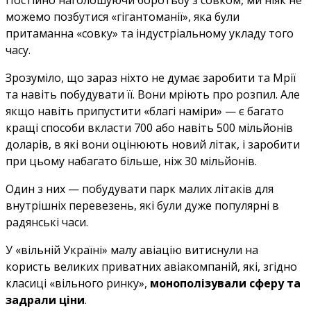
Постійно наголошуючи боротьбу з совком, ми ніяк не
можемо позбутися «гігантоманії», яка були
притаманна «совку» та індустріальному укладу того
часу.
Зрозуміло, що зараз ніхто не думає заробити та Мрії
та навіть побудувати її. Вони мріють про розпил. Але
якщо навіть припустити «благі наміри» — є багато
кращі способи вкласти 700 або навіть 500 мільйонів
доларів, в які вони оцінюють новий літак, і заробити
при цьому набагато більше, ніж 30 мільйонів.
Один з них — побудувати парк малих літаків для
внутрішніх перевезень, які були дуже популярні в
радянські часи.
У «вільній Україні» малу авіацію витиснули на
користь великих приватних авіакомпаній, які, згідно
класиці «вільного ринку»,
монополізували сферу та
задрали ціни
.