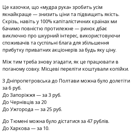
Це казочки, що «мудра рука» зробить усім
якнайкраще — знизить ціни та підвищить якість.
Скрізь, навіть у 100% капіталістичних країнах ми
бачимо повністю протилежне — ринок дбає
виключно про шкурний інтерес, використовуючи
споживачів та суспільні блага для збільшення
прибутку приватних акціонерів за будь яку ціну.
Між тим треба знову згадати, як це працювати в
поганому совку. Місцеві переліти коштували копійки.
З Дніпропетровська до Полтави можна було долетіти
за 6 руб.
До Запоріжжя — за 3 руб.
До Чернівців за 20
До Ужгорода — за 25 руб.
До Тюмені можна було дістатися за 47 рублів.
До Харкова — за 10.