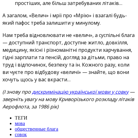
простіших, але більш затребуваних літаків…
А загалом, «Велич» і мрії про «Мрію» і взагалі будь-
який пафос треба залишити у минулому.
Нам треба відновлювати не «велич», а суспільні блага
— доступний транспорт, доступне житло, довкілля,
медицину, якісні і різноманітні продукти харчування,
гідні зарплати та пенсій, догляд за дітьми, право на
труд і відпочинок, безпеку та ін. Кожного разу, коли
ви чуєте про відбудову «величі» — знайте, що вони
хочуть щось у вас вкрасти…
(І знову про
дискримінацію української мови у совку
—
зверніть увагу на мову Криворізького розкладу літаків
Аерофлота, за 1986 рік)
ТЕГИ
мова
общественные блага
совок