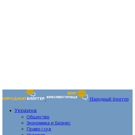
Народный блоггер
Украина
Общество
Экономика и Бизнес
Право і суд
История