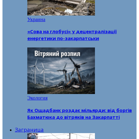
Украина
«Сова на глобусі» у децентралізації
енергетики по-закарпатськи
Экология
Як Ощадбанк роздає мільярди: від боргів
Бахматюка до вітряків на Закарпатті
Заграница