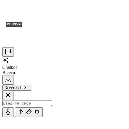
ИСТОРИЯ
Таракановский форт 2021
30.09.2021
0
Chatbot
В сети
Download TXT