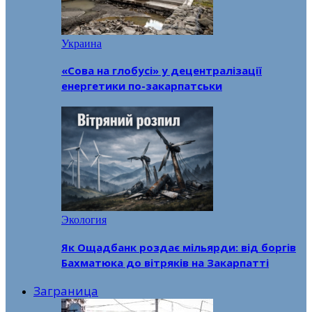
Украина
«Сова на глобусі» у децентралізації
енергетики по-закарпатськи
Экология
Як Ощадбанк роздає мільярди: від боргів
Бахматюка до вітряків на Закарпатті
Заграница