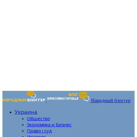
Народный блоггер
Украина
Общество
Экономика и Бизнес
Право і суд
История