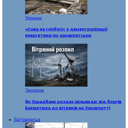
Украина
«Сова на глобусі» у децентралізації
енергетики по-закарпатськи
Экология
Як Ощадбанк роздає мільярди: від боргів
Бахматюка до вітряків на Закарпатті
Заграница