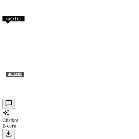
ФОТО
ИСТОРИЯ
Таракановский форт 2021
30.09.2021
0
Chatbot
В сети