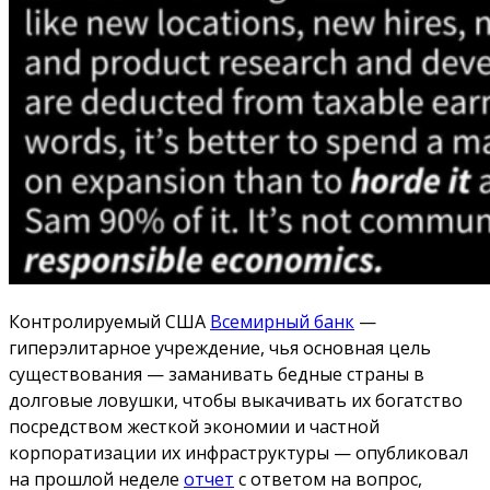
Контролируемый США
Всемирный банк
—
гиперэлитарное учреждение, чья основная цель
существования — заманивать бедные страны в
долговые ловушки, чтобы выкачивать их богатство
посредством жесткой экономии и частной
корпоратизации их инфраструктуры — опубликовал
на прошлой неделе
отчет
с ответом на вопрос,