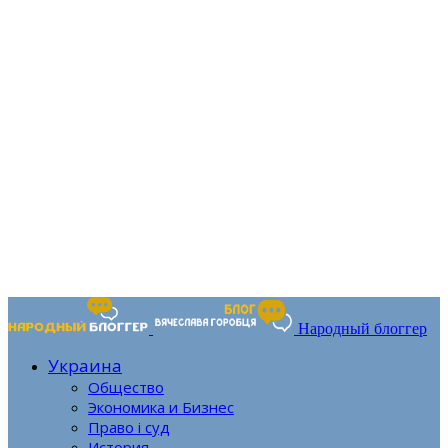
Народный блоггер
Украина
Общество
Экономика и Бизнес
Право і суд
История