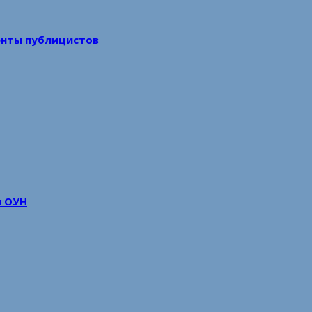
енты публицистов
м ОУН