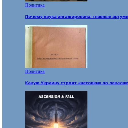
Политика
Почему наука ангажирована: главные аргум
Политика
Какую Украину строят «несовки» по лекала