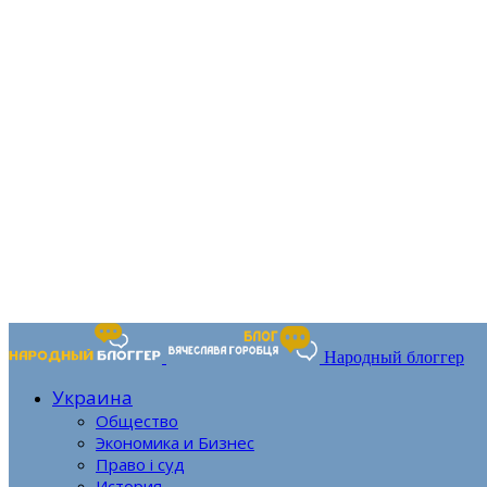
Народный блоггер
Украина
Общество
Экономика и Бизнес
Право і суд
История