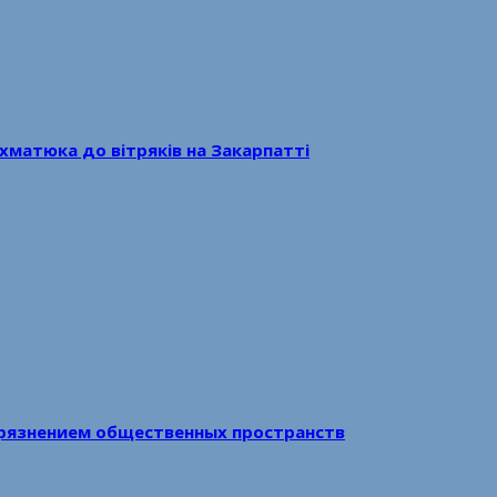
хматюка до вітряків на Закарпатті
рязнением общественных пространств