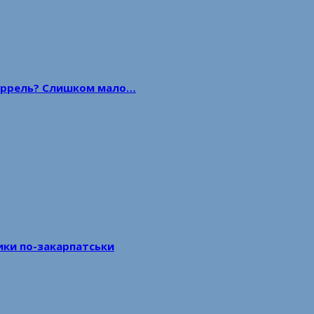
 баррель? Слишком мало…
тики по-закарпатськи