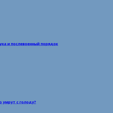
аука и послевоенный порядок
то умрут с голоду?