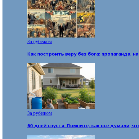
За рубежом
Как построить веру без бога: пропаганда, н
За рубежом
60 дней спустя: Помните, как все думали, ч