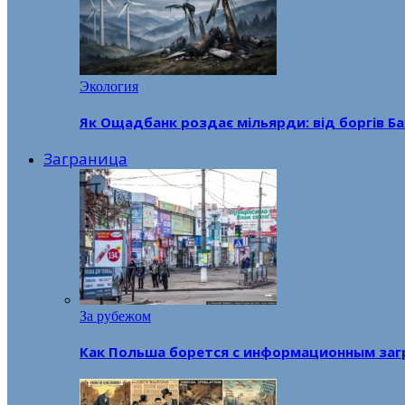
Экология
Як Ощадбанк роздає мільярди: від боргів Ба
Заграница
За рубежом
Как Польша борется с информационным заг