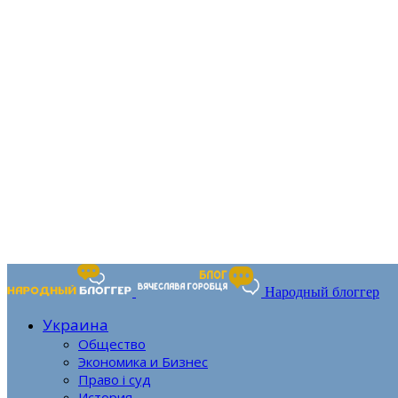
Народный блоггер
Украина
Общество
Экономика и Бизнес
Право і суд
История