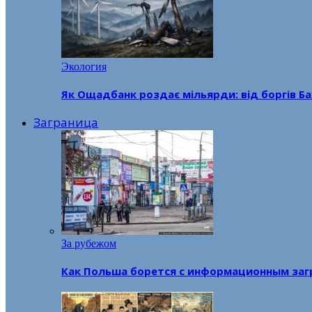
Экология
Як Ощадбанк роздає мільярди: від боргів Ба
Заграница
За рубежом
Как Польша борется с информационным заг