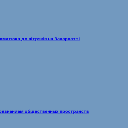
хматюка до вітряків на Закарпатті
рязнением общественных пространств