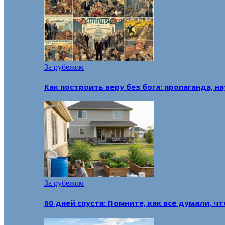
За рубежом
Как построить веру без бога: пропаганда, н
За рубежом
60 дней спустя: Помните, как все думали, ч