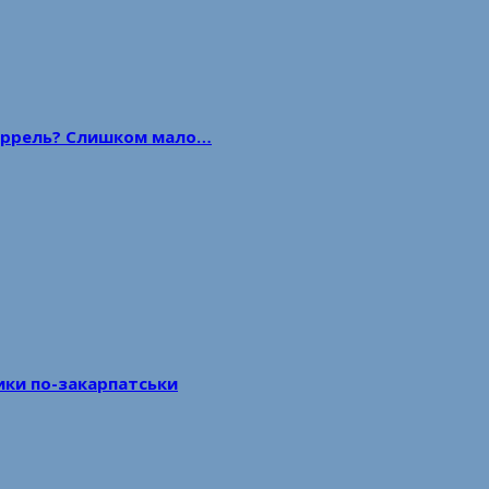
 баррель? Слишком мало…
тики по-закарпатськи