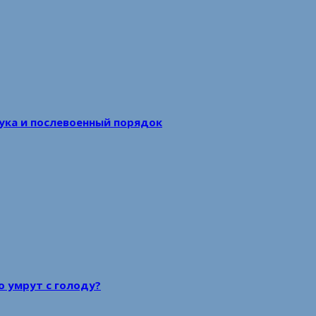
аука и послевоенный порядок
то умрут с голоду?