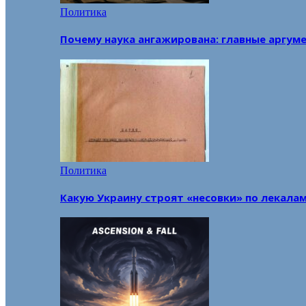
Политика
Почему наука ангажирована: главные аргум
Политика
Какую Украину строят «несовки» по лекала