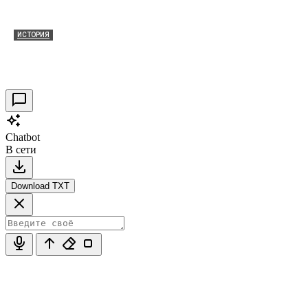
ИСТОРИЯ
Таракановский форт 2021
30.09.2021
0
Chatbot
В сети
Download TXT