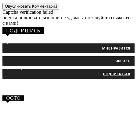
Captcha verification failed!
оценка пользователя капчи не удалась. пожалуйста свяжитесь
с нами!
ПОДПИШИСЬ
1,483
Фанаты
МНЕ НРАВИТСЯ
131
Читатели
ЧИТАТЬ
2,660
Подписчики
ПОДПИСАТЬСЯ
ФОТО