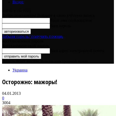
Видео
войти в систему
Добро пожаловать! Войдите в свою учётную запись
Ваше имя пользователя
Ваш пароль
Забыли пароль? получить помощь
восстановление пароля
Восстановите свой пароль
Ваш адрес электронной почты
Пароль будет выслан Вам по электронной почте.
Украина
Осторожно: мажоры!
04.01.2013
0
3004