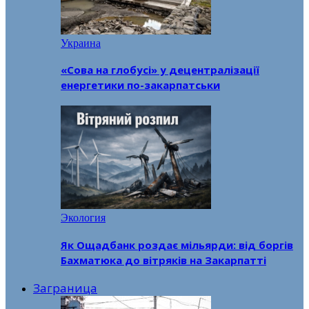
Украина
«Сова на глобусі» у децентралізації
енергетики по-закарпатськи
Экология
Як Ощадбанк роздає мільярди: від боргів
Бахматюка до вітряків на Закарпатті
Заграница