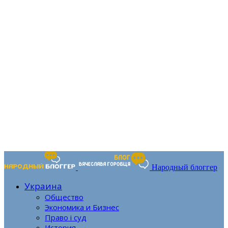
Народный блоггер
Украина
Общество
Экономика и Бизнес
Право і суд
История