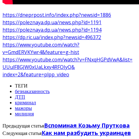
https://dneprpost.info/index.
php?newsid=1886
https://poleznaya.dp.ua/news.
php?id=1191
https://poleznaya.dp.ua/news.
php?id=1194
https://dp.ric.ua/index.php?
newsid=496372
https://www.youtube.com/watch?
v=GmdERVKYwr4&feature=g-hist
https://www.youtube.com/watch?
v=FNxqHGPdVwA&list=
UUulF8GJW0xUaLkxy4RFOIyQ&
index=2&feature=plpp_video
ТЕГИ
безнаказанность
ДТП
криминал
мажоры
милиция
Вспоминая Козьму Пруткова
Предыдущая статья
Как нам разбудить украинцев
Следующая статья