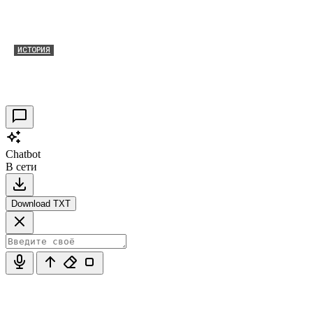
ИСТОРИЯ
Таракановский форт 2021
30.09.2021
0
Chatbot
В сети
Download TXT