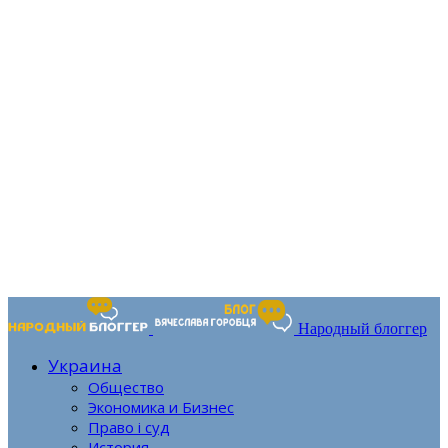
Народный блоггер
Украина
Общество
Экономика и Бизнес
Право і суд
История