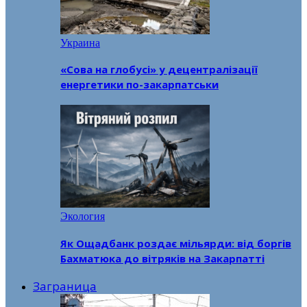
Украина
«Сова на глобусі» у децентралізації
енергетики по-закарпатськи
Экология
Як Ощадбанк роздає мільярди: від боргів
Бахматюка до вітряків на Закарпатті
Заграница