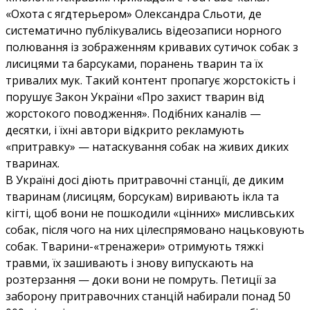
«Охота с ягдтерьером» Олександра Сльоти, де
систематично публікувались відеозаписи норного
полювання із зображенням кривавих сутичок собак з
лисицями та барсуками, поранень тварин та їх
тривалих мук. Такий контент пропагує жорстокість і
порушує Закон України «Про захист тварин від
жорстокого поводження». Подібних каналів —
десятки, і їхні автори відкрито рекламують
«притравку» — натаскування собак на живих диких
тваринах.
В Україні досі діють притравочні станції, де диким
тваринам (лисицям, борсукам) виривають ікла та
кігті, щоб вони не пошкодили «цінних» мисливських
собак, після чого на них цілеспрямовано нацьковують
собак. Тварини-«тренажери» отримують тяжкі
травми, їх зашивають і знову випускають на
розтерзання — доки вони не помруть. Петиції за
заборону притравочних станцій набирали понад 50