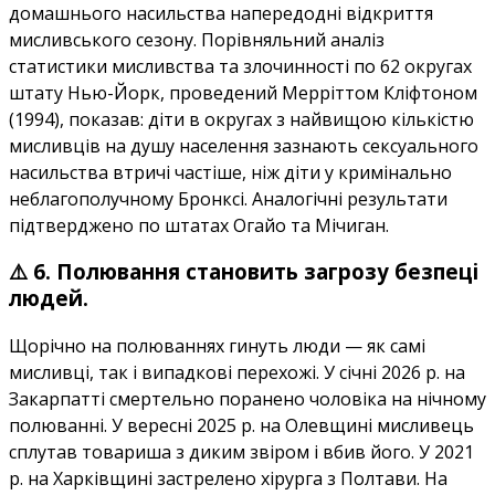
домашнього насильства напередодні відкриття
мисливського сезону. Порівняльний аналіз
статистики мисливства та злочинності по 62 округах
штату Нью-Йорк, проведений Мерріттом Кліфтоном
(1994), показав: діти в округах з найвищою кількістю
мисливців на душу населення зазнають сексуального
насильства втричі частіше, ніж діти у кримінально
неблагополучному Бронксі. Аналогічні результати
підтверджено по штатах Огайо та Мічиган.
⚠️ 6. Полювання становить загрозу безпеці
людей.
Щорічно на полюваннях гинуть люди — як самі
мисливці, так і випадкові перехожі. У січні 2026 р. на
Закарпатті смертельно поранено чоловіка на нічному
полюванні. У вересні 2025 р. на Олевщині мисливець
сплутав товариша з диким звіром і вбив його. У 2021
р. на Харківщині застрелено хірурга з Полтави. На