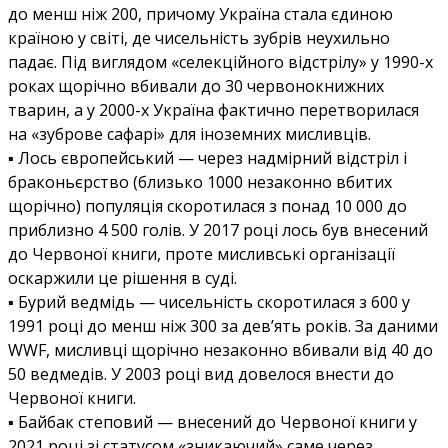
до менш ніж 200, причому Україна стала єдиною
країною у світі, де чисельність зубрів неухильно
падає. Під виглядом «селекційного відстрілу» у 1990-х
роках щорічно вбивали до 30 червонокнижних
тварин, а у 2000-х Україна фактично перетворилася
на «зуброве сафарі» для іноземних мисливців.
▪️ Лось європейський — через надмірний відстріл і
браконьєрство (близько 1000 незаконно вбитих
щорічно) популяція скоротилася з понад 10 000 до
приблизно 4 500 голів. У 2017 році лось був внесений
до Червоної книги, проте мисливські організації
оскаржили це рішення в суді.
▪️ Бурий ведмідь — чисельність скоротилася з 600 у
1991 році до менш ніж 300 за дев’ять років. За даними
WWF, мисливці щорічно незаконно вбивали від 40 до
50 ведмедів. У 2003 році вид довелося внести до
Червоної книги.
▪️ Байбак степовий — внесений до Червоної книги у
2021 році зі статусом «зникаючий» саме через