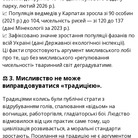
парку, лютий 2026 р.).
📈 Популяція ведмедів у Карпатах зросла зі 90 особин
(2021 р.) до 104, чисельність рисей — зі 120 до 137
(дані Мінекології за 2023 р.).
📈 Зафіксовано значне зростання популяції фазанів по
всій Україні (дані Державної екологічної інспекції).
Ці факти спростовують аргумент мисливського лобі
про те, що без мисливського «регулювання
чисельності» тваринний світ деградуватиме.
⚖️ 3. Мисливство не може
виправдовуватися «традицією».
Традиціями колись були публічні страти з
відрубуванням голів, спалювання «відьом» на
вогнищах, работоргівля, гладіаторські бої. Людство
відмовилося від цих практик саме тому, що
цивілізація розвивається, а моральні стандарти
зростають. Посилання на традицію не є аргументом