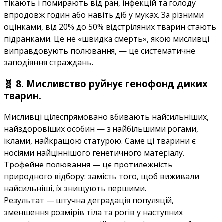
тікають і помирають від ран, інфекцій та голоду
впродовж годин або навіть діб у муках. За різними
оцінками, від 20% до 50% відстріляних тварин стають
підранками. Це не «швидка смерть», якою мисливці
виправдовують полювання, — це систематичне
заподіяння страждань.
🧬 8. Мисливство руйнує генофонд диких
тварин.
Мисливці цілеспрямовано вбивають найсильніших,
найздоровіших особин — з найбільшими рогами,
іклами, найкращою статурою. Саме ці тварини є
носіями найціннішого генетичного матеріалу.
Трофейне полювання — це протилежність
природного відбору: замість того, щоб виживали
найсильніші, їх знищують першими.
Результат — штучна деградація популяцій,
зменшення розмірів тіла та рогів у наступних