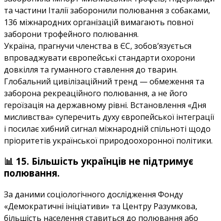
та частини Італії заборонили полювання з собаками,
136 міжнародних організацій вимагають повної
заборони трофейного полювання.
Україна, прагнучи членства в ЄС, зобов’язується
впроваджувати європейські стандарти охорони
довкілля та гуманного ставлення до тварин.
Глобальний цивілізаційний тренд — обмеження та
заборона рекреаційного полювання, а не його
героїзація на державному рівні. Встановлення «Дня
мисливства» суперечить духу європейської інтеграції
і посилає хибний сигнал міжнародній спільноті щодо
пріоритетів української природоохоронної політики.
📊 15. Більшість українців не підтримує
полювання.
За даними соціологічного дослідження Фонду
«Демократичні ініціативи» та Центру Разумкова,
більшість населення ставиться до полювання або