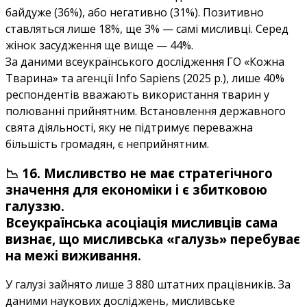
байдуже (36%), або негативно (31%). Позитивно
ставляться лише 18%, ще 3% — самі мисливці. Серед
жінок засудження ще вище — 44%.
За даними всеукраїнського дослідження ГО «Кожна
Тварина» та агенції Info Sapiens (2025 р.), лише 40%
респондентів вважають використання тварин у
полюванні прийнятним. Встановлення державного
свята діяльності, яку не підтримує переважна
більшість громадян, є неприйнятним.
📉 16. Мисливство не має стратегічного
значення для економіки і є збитковою
галуззю.
Всеукраїнська асоціація мисливців сама
визнає, що мисливська «галузь» перебуває
на межі виживання.
У галузі зайнято лише 3 880 штатних працівників. За
даними наукових досліджень, мисливське