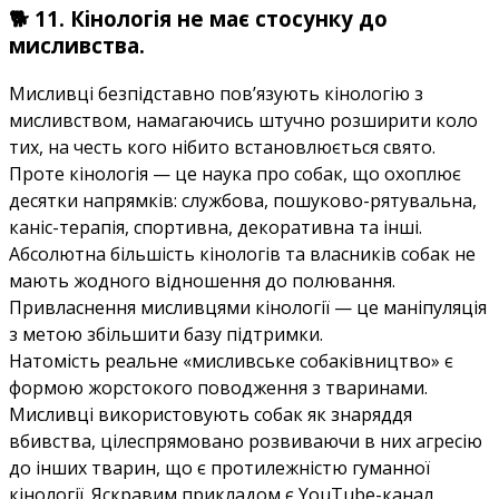
🐕 11. Кінологія не має стосунку до
мисливства.
Мисливці безпідставно пов’язують кінологію з
мисливством, намагаючись штучно розширити коло
тих, на честь кого нібито встановлюється свято.
Проте кінологія — це наука про собак, що охоплює
десятки напрямків: службова, пошуково-рятувальна,
каніс-терапія, спортивна, декоративна та інші.
Абсолютна більшість кінологів та власників собак не
мають жодного відношення до полювання.
Привласнення мисливцями кінології — це маніпуляція
з метою збільшити базу підтримки.
Натомість реальне «мисливське собаківництво» є
формою жорстокого поводження з тваринами.
Мисливці використовують собак як знаряддя
вбивства, цілеспрямовано розвиваючи в них агресію
до інших тварин, що є протилежністю гуманної
кінології. Яскравим прикладом є YouTube-канал