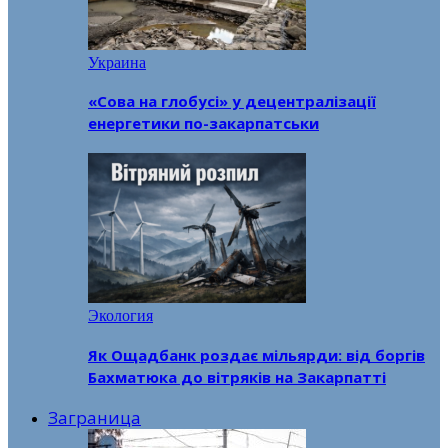
Украина
«Сова на глобусі» у децентралізації
енергетики по-закарпатськи
Экология
Як Ощадбанк роздає мільярди: від боргів
Бахматюка до вітряків на Закарпатті
Заграница