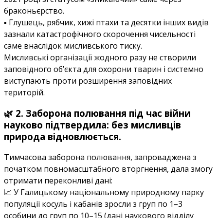
браконьєрство.
▪️ Глушець, рябчик, хижі птахи та десятки інших видів
зазнали катастрофічного скорочення чисельності
саме внаслідок мисливського тиску.
Мисливські організації жодного разу не створили
заповідного об’єкта для охорони тварин і системно
виступають проти розширення заповідних
територій.
🌿 2. Заборона полювання під час війни
науково підтвердила: без мисливців
природа відновлюється.
Тимчасова заборона полювання, запроваджена з
початком повномасштабного вторгнення, дала змогу
отримати переконливі дані:
📈 У Галицькому національному природному парку
популяції косуль і кабанів зросли з груп по 1–3
особини до груп по 10–15 (дані наукового відділу