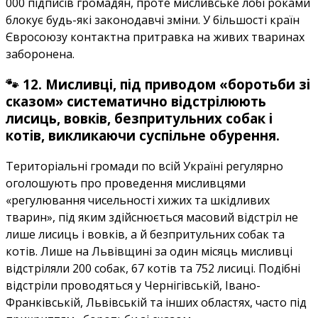
000 підписів громадян, проте мисливське лобі роками
блокує будь-які законодавчі зміни. У більшості країн
Євросоюзу контактна притравка на живих тваринах
заборонена.
🐾 12. Мисливці, під приводом «боротьби зі
сказом» систематично відстрілюють
лисиць, вовків, безпритульних собак і
котів, викликаючи суспільне обурення.
Територіальні громади по всій Україні регулярно
оголошують про проведення мисливцями
«регулювання чисельності хижих та шкідливих
тварин», під яким здійснюється масовий відстріл не
лише лисиць і вовків, а й безпритульних собак та
котів. Лише на Львівщині за один місяць мисливці
відстріляли 200 собак, 67 котів та 752 лисиці. Подібні
відстріли проводяться у Чернігівській, Івано-
Франківській, Львівській та інших областях, часто під