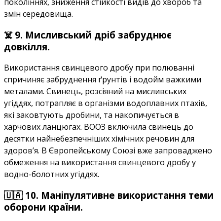
поколіннях, зниження стійкості видів до хвороб та
змін середовища.
☠️ 9. Мисливський дріб забруднює
довкілля.
Використання свинцевого дробу при полюванні
спричиняє забруднення ґрунтів і водойм важкими
металами. Свинець, розсіяний на мисливських
угіддях, потрапляє в організми водоплавних птахів,
які заковтують дробини, та накопичується в
харчових ланцюгах. ВООЗ включила свинець до
десятки найнебезпечніших хімічних речовин для
здоров’я. В Європейському Союзі вже запроваджено
обмеження на використання свинцевого дробу у
водно-болотних угіддях.
🇺🇦 10. Маніпулятивне використання теми
оборони країни.