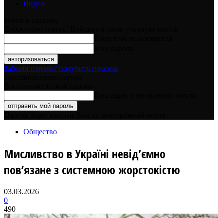
Видео
войти в систему
Добро пожаловать! Войдите в свою учётную запись
Ваше имя пользователя
Ваш пароль
Забыли пароль? получить помощь
восстановление пароля
Восстановите свой пароль
Ваш адрес электронной почты
Пароль будет выслан Вам по электронной почте.
Общество
Мисливство в Україні невід’ємно
пов’язане з системною жорстокістю
03.03.2026
0
490