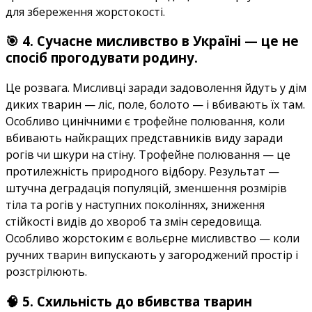
для збереження жорстокості.
🎯 4. Сучасне мисливство в Україні — це не
спосіб прогодувати родину.
Це розвага. Мисливці заради задоволення йдуть у дім
диких тварин — ліс, поле, болото — і вбивають їх там.
Особливо цинічними є трофейне полювання, коли
вбивають найкращих представників виду заради
рогів чи шкури на стіну. Трофейне полювання — це
протилежність природного відбору. Результат —
штучна деградація популяцій, зменшення розмірів
тіла та рогів у наступних поколіннях, зниження
стійкості видів до хвороб та змін середовища.
Особливо жорстоким є вольєрне мисливство — коли
ручних тварин випускають у загороджений простір і
розстрілюють.
🧠 5. Схильність до вбивства тварин