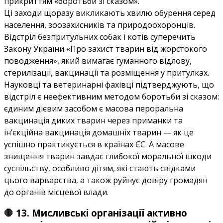
прикриттям «боротьби зі сказом».
Ці заходи щоразу викликають хвилю обурення серед
населення, зоозахисників та природоохоронців.
Відстріл безпритульних собак і котів суперечить
Закону України «Про захист тварин від жорстокого
поводження», який вимагає гуманного відлову,
стерилізації, вакцинації та розміщення у притулках.
Науковці та ветеринарні фахівці підтверджують, що
відстріл є неефективним методом боротьби зі сказом:
єдиним дієвим засобом є масова пероральна
вакцинація диких тварин через приманки та
ін’єкційна вакцинація домашніх тварин — як це
успішно практикується в країнах ЄС. А масове
знищення тварин завдає глибокої моральної шкоди
суспільству, особливо дітям, які стають свідками
цього варварства, а також руйнує довіру громадян
до органів місцевої влади.
🛑 13. Мисливські організації активно