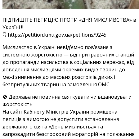
ПІДПИШІТЬ ПЕТИЦІЮ ПРОТИ «ДНЯ МИСЛИВСТВА» в
Україні ‼️
👇 https://petition.kmu.gov.ua/petitions/9245
Мисливство в Україні невід’ємно пов’язане з
системною жорстокістю — від притравочних станцій
до пропаганди насильства в соціальних мережах, від
доведення мисливцями окремих видів тварин до
межі зникнення до масових розстрілів диких і
безпритульних тварин на замовлення ОМС.
🚫 Держава не повинна святкувати чи вшановувати
жорстокість.
На сайті Кабінету Міністрів України розміщена
петиція з вимогою не допустити встановлення
державного свята «День мисливства» та
запровадити безстроковий мораторій на полювання