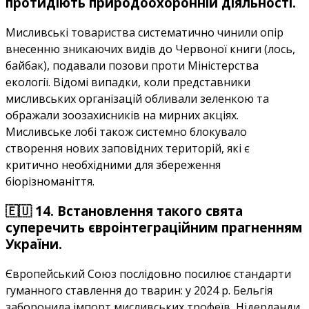
протидіють природоохоронній діяльності.
Мисливські товариства систематично чинили опір
внесенню зникаючих видів до Червоної книги (лось,
байбак), подавали позови проти Міністерства
екології. Відомі випадки, коли представники
мисливських організацій обливали зеленкою та
ображали зоозахисників на мирних акціях.
Мисливське лобі також системно блокувало
створення нових заповідних територій, які є
критично необхідними для збереження
біорізноманіття.
🇪🇺 14. Встановлення такого свята
суперечить євроінтеграційним прагненням
України.
Європейський Союз послідовно посилює стандарти
гуманного ставлення до тварин: у 2024 р. Бельгія
заборонила імпорт мисливських трофеїв, Нідерланди