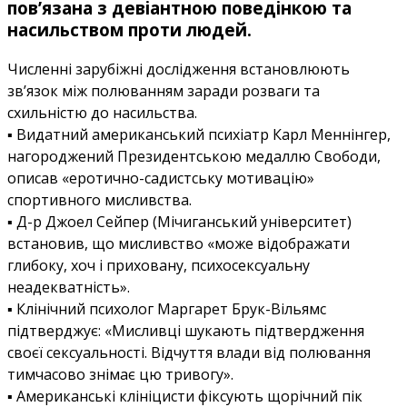
пов’язана з девіантною поведінкою та
насильством проти людей.
Численні зарубіжні дослідження встановлюють
зв’язок між полюванням заради розваги та
схильністю до насильства.
▪️ Видатний американський психіатр Карл Меннінгер,
нагороджений Президентською медаллю Свободи,
описав «еротично-садистську мотивацію»
спортивного мисливства.
▪️ Д-р Джоел Сейпер (Мічиганський університет)
встановив, що мисливство «може відображати
глибоку, хоч і приховану, психосексуальну
неадекватність».
▪️ Клінічний психолог Маргарет Брук-Вільямс
підтверджує: «Мисливці шукають підтвердження
своєї сексуальності. Відчуття влади від полювання
тимчасово знімає цю тривогу».
▪️ Американські клініцисти фіксують щорічний пік