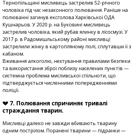
Тернопільщині мисливець застрелив 52-річного
чоловіка під час незаконного полювання. Раніше на
полюванні загинув ексголова Харківської ОДА
Кушнарьов. У 2020 р. на Буковині мисливець
застрелив чоловіка, який рубав ялинку в лісосмузі. У
2017 р. в Радомишльському районі мисливці
застрелили жінку в картопляному полі, сплутавши її з
кабаном.
Вживання алкоголю, нехтування правилами безпеки
та використання зброї поблизу населених пунктів —
системна проблема мисливської спільноти, що
підтверджується численними попередженнями
поліції.
💔 7. Полювання спричиняє тривалі
страждання тварин.
Мисливці далеко не завжди вбивають тварину
одним пострілом. Поранені тварини — підранки —