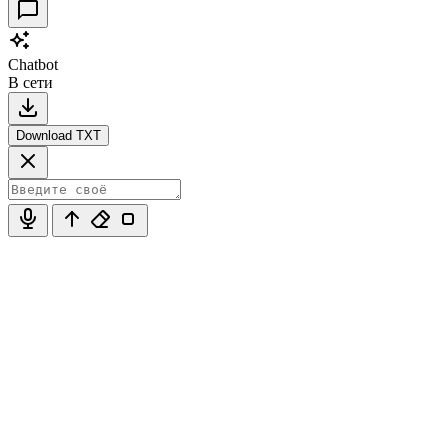
Chatbot
В сети
Download TXT