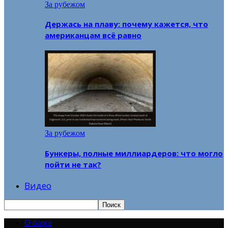
За рубежом
Держась на плаву: почему кажется, что
американцам всё равно
За рубежом
Бункеры, полные миллиардеров: что могло
пойти не так?
Видео
О блоге