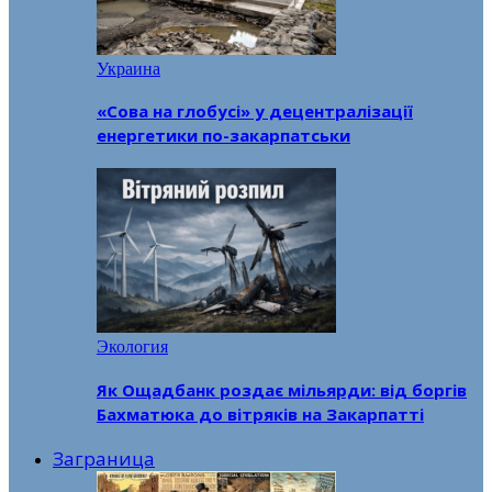
Украина
«Сова на глобусі» у децентралізації
енергетики по-закарпатськи
Экология
Як Ощадбанк роздає мільярди: від боргів
Бахматюка до вітряків на Закарпатті
Заграница