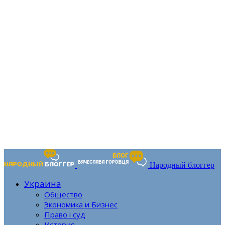
Народный блоггер
Украина
Общество
Экономика и Бизнес
Право і суд
История