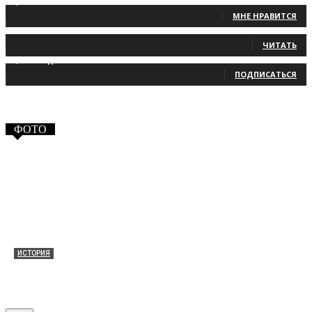
1,483
Фанаты
МНЕ НРАВИТСЯ
131
Читатели
ЧИТАТЬ
2,660
Подписчики
ПОДПИСАТЬСЯ
ФОТО
ИСТОРИЯ
Таракановский форт 2021
30.09.2021
0