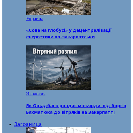
Украина
«Сова на глобусі» у децентралізації
енергетики по-закарпатськи
Экология
Як Ощадбанк роздає мільярди: від боргів
Бахматюка до вітряків на Закарпатті
Заграница