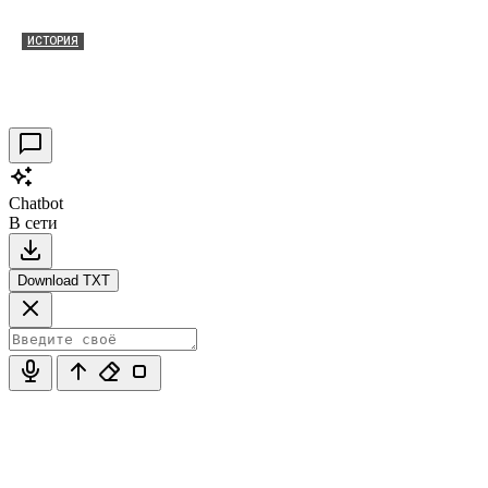
ИСТОРИЯ
Таракановский форт 2021
30.09.2021
0
Chatbot
В сети
Download TXT