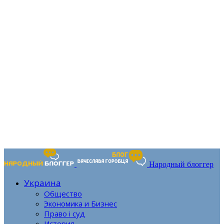
Народный блоггер
Украина
Общество
Экономика и Бизнес
Право і суд
История