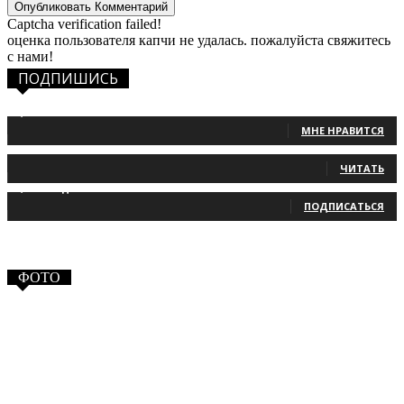
Captcha verification failed!
оценка пользователя капчи не удалась. пожалуйста свяжитесь
с нами!
ПОДПИШИСЬ
1,483
Фанаты
МНЕ НРАВИТСЯ
131
Читатели
ЧИТАТЬ
2,660
Подписчики
ПОДПИСАТЬСЯ
ФОТО