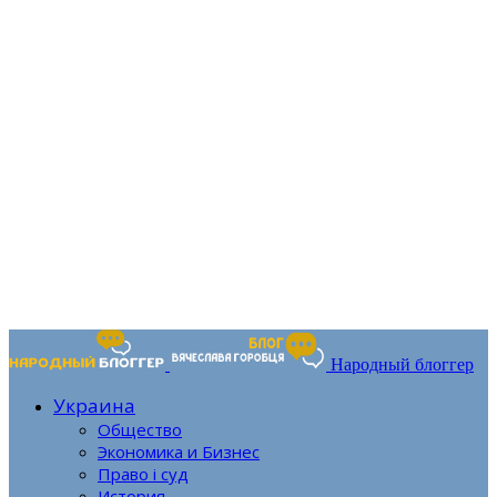
Народный блоггер
Украина
Общество
Экономика и Бизнес
Право і суд
История