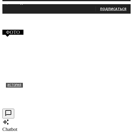
2,660
Подписчики
ПОДПИСАТЬСЯ
ФОТО
ИСТОРИЯ
Таракановский форт 2021
30.09.2021
0
Chatbot