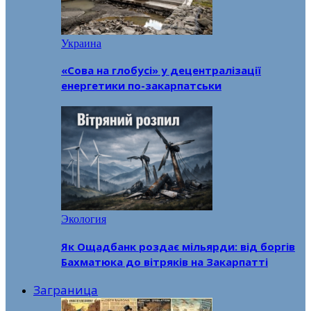
Украина
«Сова на глобусі» у децентралізації
енергетики по-закарпатськи
Экология
Як Ощадбанк роздає мільярди: від боргів
Бахматюка до вітряків на Закарпатті
Заграница