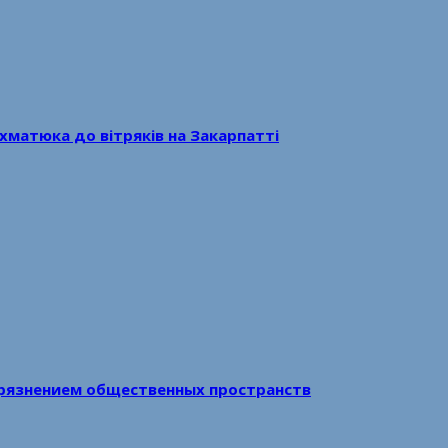
хматюка до вітряків на Закарпатті
рязнением общественных пространств