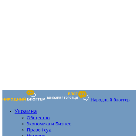
Народный блоггер
Украина
Общество
Экономика и Бизнес
Право і суд
История