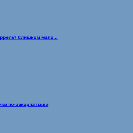
 баррель? Слишком мало…
тики по-закарпатськи