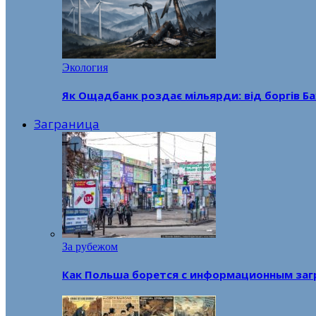
Экология
Як Ощадбанк роздає мільярди: від боргів Ба
Заграница
За рубежом
Как Польша борется с информационным заг