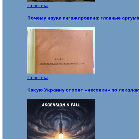
Политика
Почему наука ангажирована: главные аргум
Политика
Какую Украину строят «несовки» по лекала