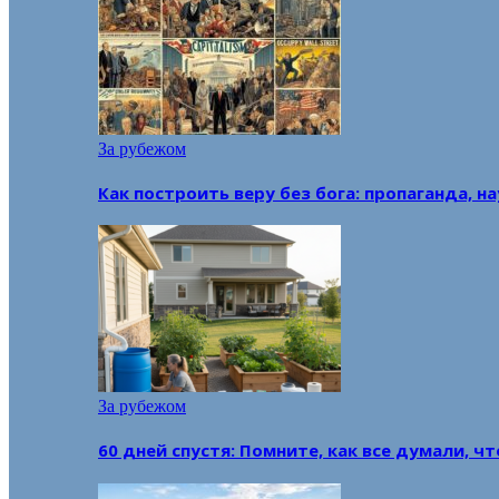
За рубежом
Как построить веру без бога: пропаганда, н
За рубежом
60 дней спустя: Помните, как все думали, ч