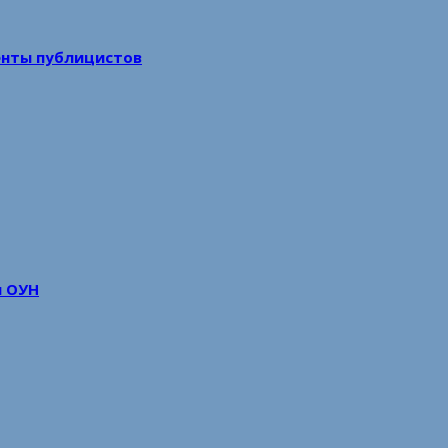
енты публицистов
м ОУН