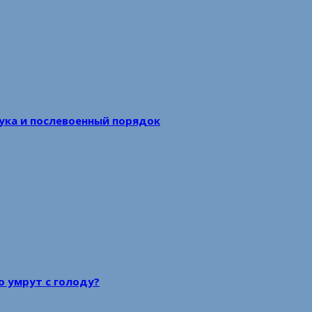
аука и послевоенный порядок
то умрут с голоду?