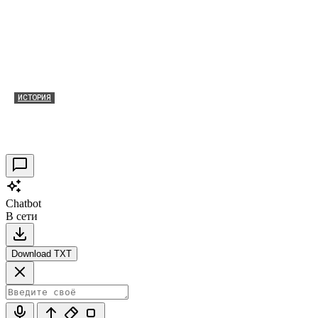
ИСТОРИЯ
Таракановский форт 2021
30.09.2021
0
Chatbot
В сети
Download TXT