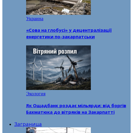
Украина
«Сова на глобусі» у децентралізації
енергетики по-закарпатськи
Экология
Як Ощадбанк роздає мільярди: від боргів
Бахматюка до вітряків на Закарпатті
Заграница