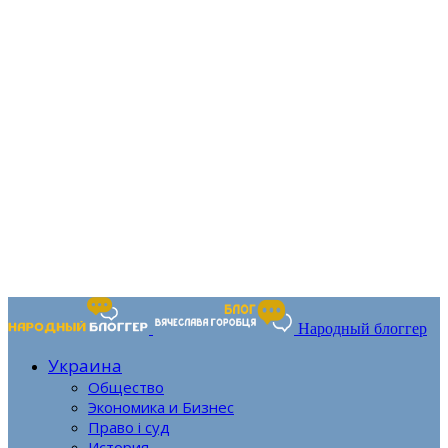
Народный блоггер
Украина
Общество
Экономика и Бизнес
Право і суд
История