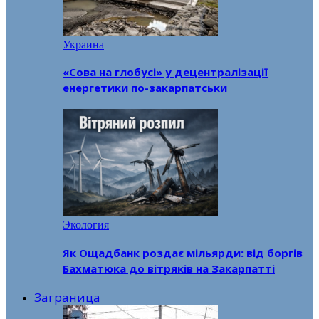
Украина
«Сова на глобусі» у децентралізації
енергетики по-закарпатськи
Экология
Як Ощадбанк роздає мільярди: від боргів
Бахматюка до вітряків на Закарпатті
Заграница