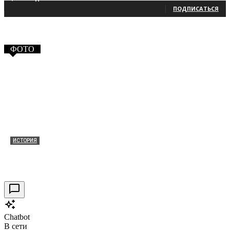
ПОДПИСАТЬСЯ
ФОТО
ИСТОРИЯ
Таракановский форт 2021
30.09.2021
0
Chatbot
В сети