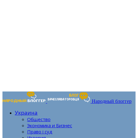
Народный блоггер
Украина
Общество
Экономика и Бизнес
Право і суд
История