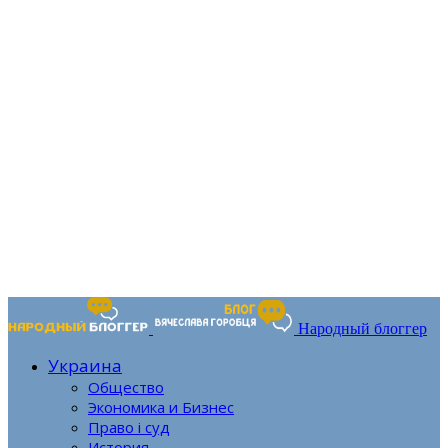
Народный блоггер
Украина
Общество
Экономика и Бизнес
Право і суд
История