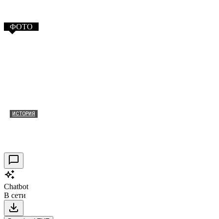
ФОТО
ИСТОРИЯ
Таракановский форт 2021
30.09.2021
0
Chatbot
В сети