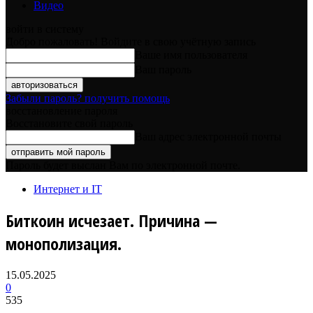
Видео
войти в систему
Добро пожаловать! Войдите в свою учётную запись
Ваше имя пользователя
Ваш пароль
Забыли пароль? получить помощь
восстановление пароля
Восстановите свой пароль
Ваш адрес электронной почты
Пароль будет выслан Вам по электронной почте.
Интернет и IT
Биткоин исчезает. Причина —
монополизация.
15.05.2025
0
535