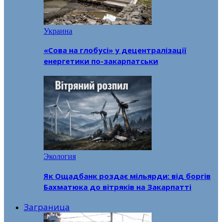
Украина
«Сова на глобусі» у децентралізації
енергетики по-закарпатськи
Экология
Як Ощадбанк роздає мільярди: від боргів
Бахматюка до вітряків на Закарпатті
Заграница