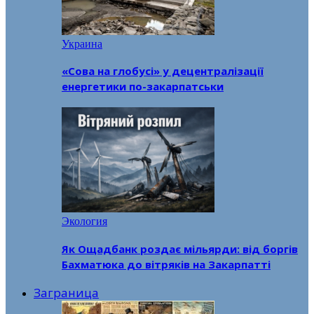
Украина
«Сова на глобусі» у децентралізації
енергетики по-закарпатськи
Экология
Як Ощадбанк роздає мільярди: від боргів
Бахматюка до вітряків на Закарпатті
Заграница