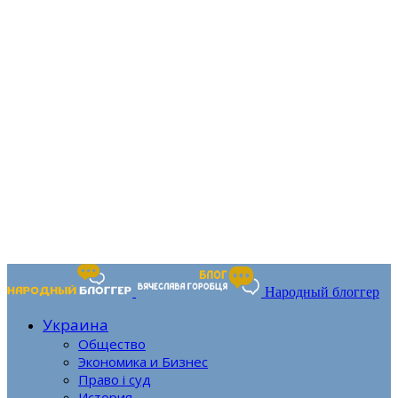
Народный блоггер
Украина
Общество
Экономика и Бизнес
Право і суд
История