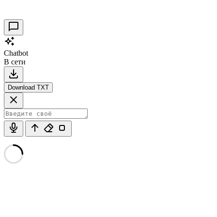
30.09.2021
0
Chatbot
В сети
Download TXT