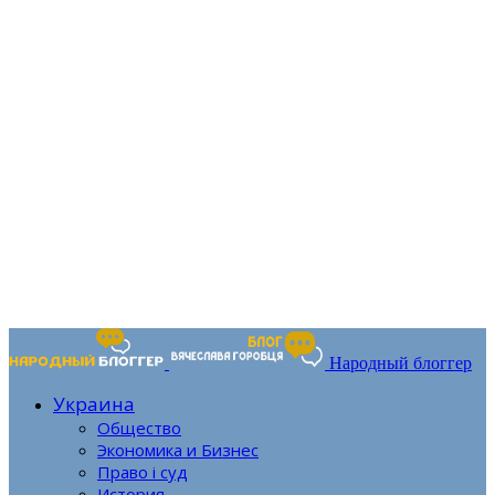
Народный блоггер
Украина
Общество
Экономика и Бизнес
Право і суд
История