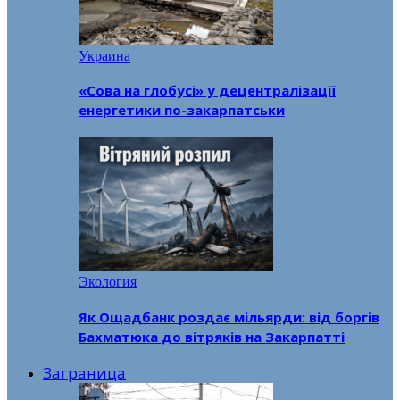
Украина
«Сова на глобусі» у децентралізації
енергетики по-закарпатськи
Экология
Як Ощадбанк роздає мільярди: від боргів
Бахматюка до вітряків на Закарпатті
Заграница