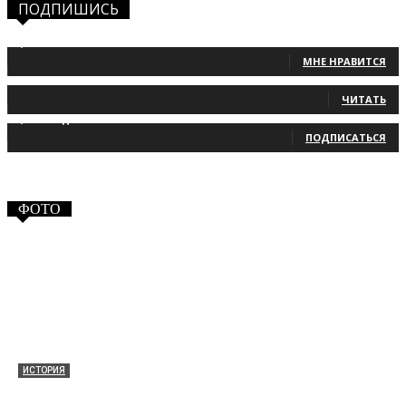
ПОДПИШИСЬ
1,483
Фанаты
МНЕ НРАВИТСЯ
131
Читатели
ЧИТАТЬ
2,660
Подписчики
ПОДПИСАТЬСЯ
ФОТО
ИСТОРИЯ
Таракановский форт 2021