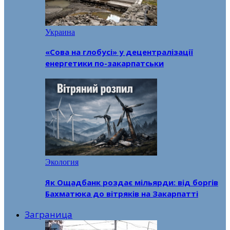
Украина
«Сова на глобусі» у децентралізації
енергетики по-закарпатськи
Экология
Як Ощадбанк роздає мільярди: від боргів
Бахматюка до вітряків на Закарпатті
Заграница