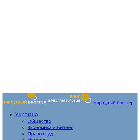
Народный блоггер
Украина
Общество
Экономика и Бизнес
Право і суд
История