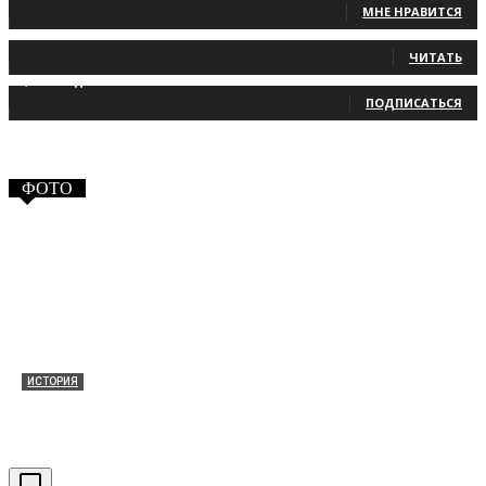
МНЕ НРАВИТСЯ
131
Читатели
ЧИТАТЬ
2,660
Подписчики
ПОДПИСАТЬСЯ
ФОТО
ИСТОРИЯ
Таракановский форт 2021
30.09.2021
0