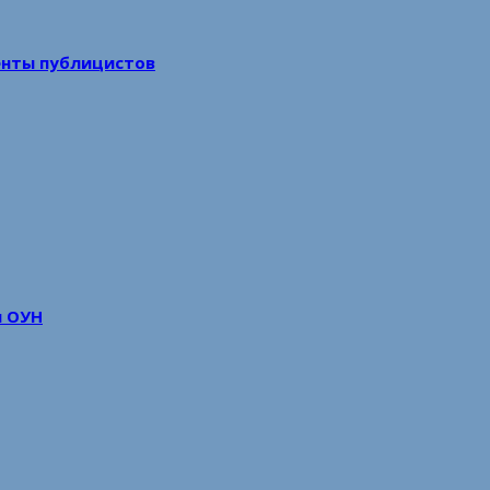
енты публицистов
м ОУН