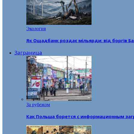
Экология
Як Ощадбанк роздає мільярди: від боргів Ба
Заграница
За рубежом
Как Польша борется с информационным заг