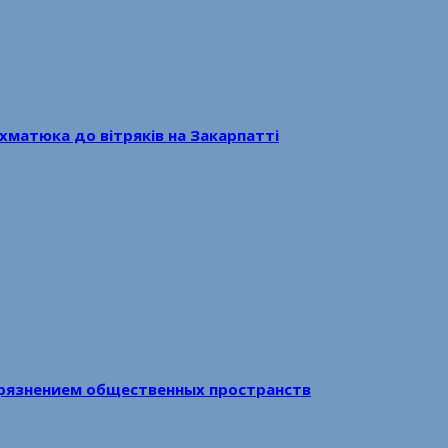
хматюка до вітряків на Закарпатті
рязнением общественных пространств