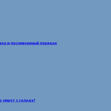
аука и послевоенный порядок
то умрут с голоду?