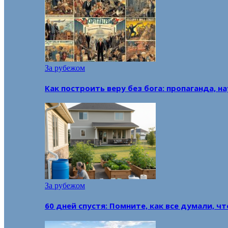
За рубежом
Как построить веру без бога: пропаганда, н
За рубежом
60 дней спустя: Помните, как все думали, ч