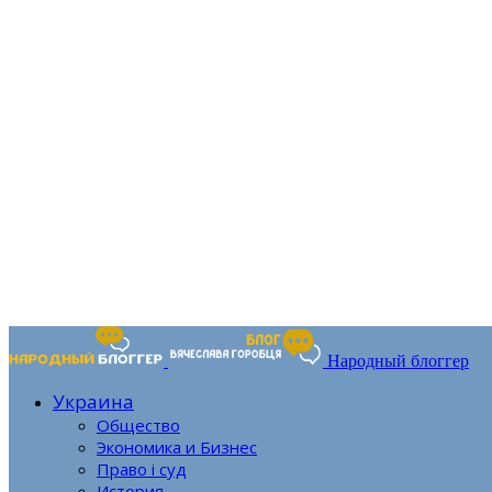
Народный блоггер
Украина
Общество
Экономика и Бизнес
Право і суд
История