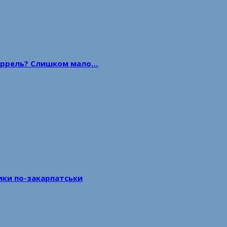
 баррель? Слишком мало…
тики по-закарпатськи