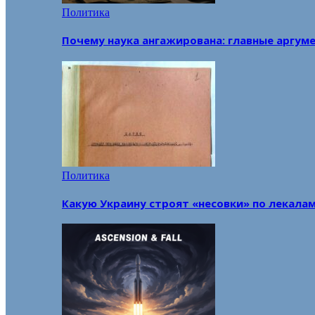
Политика
Почему наука ангажирована: главные аргум
Политика
Какую Украину строят «несовки» по лекала