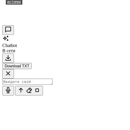
ИСТОРИЯ
Таракановский форт 2021
30.09.2021
0
Chatbot
В сети
Download TXT