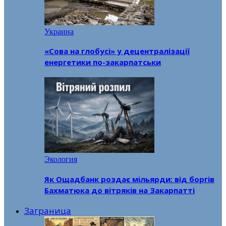
Украина
«Сова на глобусі» у децентралізації
енергетики по-закарпатськи
Экология
Як Ощадбанк роздає мільярди: від боргів
Бахматюка до вітряків на Закарпатті
Заграница