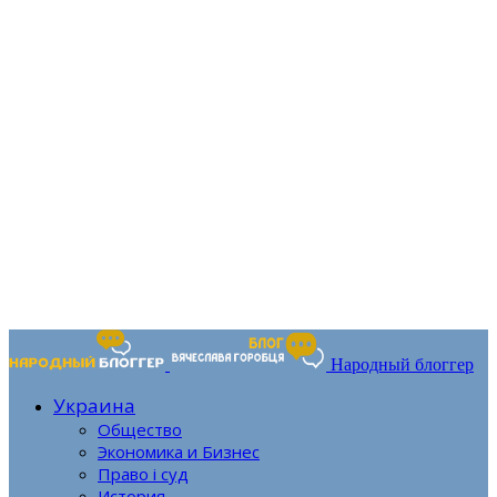
Народный блоггер
Украина
Общество
Экономика и Бизнес
Право і суд
История