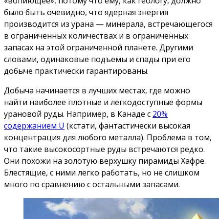
«вопиющее», потому что ему, как геологу, должно
было быть очевидно, что ядерная энергия
производится из урана — минерала, встречающегося
в ограниченных количествах и в ограниченных
запасах на этой ограниченной планете. Другими
словами, одинаковые подъемы и спады при его
добыче практически гарантированы.
Добыча начинается в лучших местах, где можно
найти наиболее плотные и легкодоступные формы
урановой руды. Например, в Канаде с
20%
содержанием U
(кстати, фантастически высокая
концентрация для любого металла). Проблема в том,
что такие высокосортные руды встречаются редко.
Они похожи на золотую верхушку пирамиды Хафре.
Блестящие, с ними легко работать, но не слишком
много по сравнению с остальными запасами.