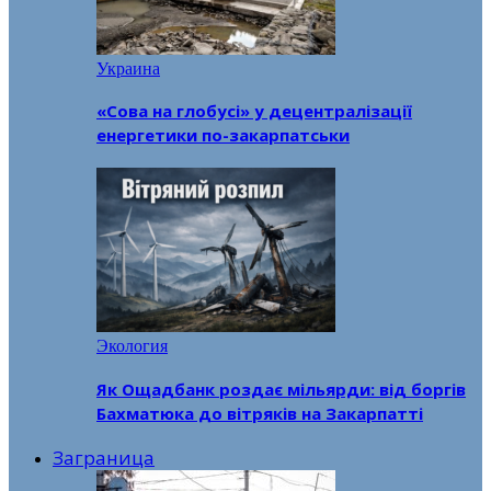
Украина
«Сова на глобусі» у децентралізації
енергетики по-закарпатськи
Экология
Як Ощадбанк роздає мільярди: від боргів
Бахматюка до вітряків на Закарпатті
Заграница