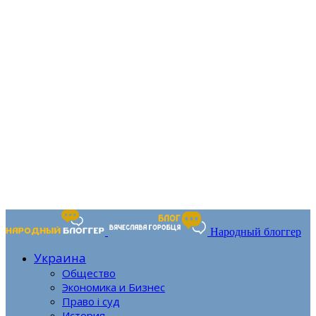
Народный блоггер
Украина
Общество
Экономика и Бизнес
Право і суд
История