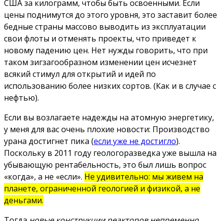
США за килограмм, чтобы быть освоенными. Если
цены поднимутся до этого уровня, это заставит более
бедные страны массово выводить из эксплуатации
свои флоты и отменять проекты, что приведет к
новому падению цен. Нет нужды говорить, что при
таком зигзагообразном изменении цен исчезнет
всякий стимул для открытий и идей по
использованию более низких сортов. (Как и в случае с
нефтью).
Если вы возлагаете надежды на атомную энергетику,
у меня для вас очень плохие новости: Производство
урана достигнет пика (
если уже не достигло
).
Поскольку в 2011 году геологоразведка уже вышла на
убывающую рентабельность, это был лишь вопрос
«когда», а не «если».
Не удивительно: мы живем на
планете, ограниченной геологией и физикой, а не
деньгами.
Тогда
новые конструкции реакторов непременно