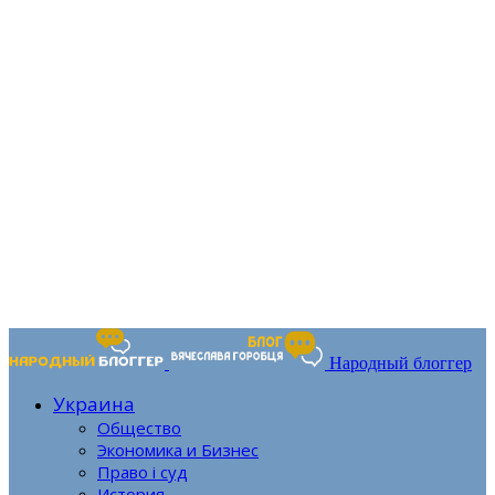
Народный блоггер
Украина
Общество
Экономика и Бизнес
Право і суд
История