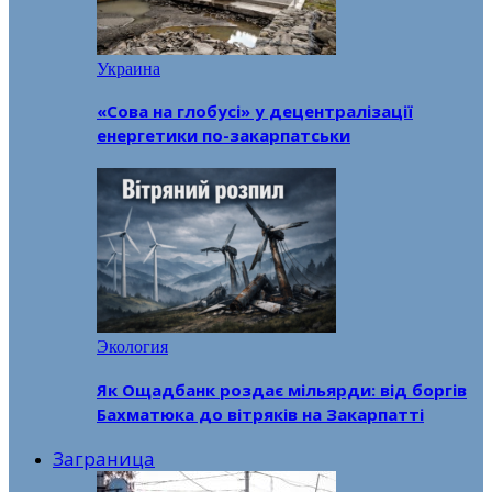
Украина
«Сова на глобусі» у децентралізації
енергетики по-закарпатськи
Экология
Як Ощадбанк роздає мільярди: від боргів
Бахматюка до вітряків на Закарпатті
Заграница