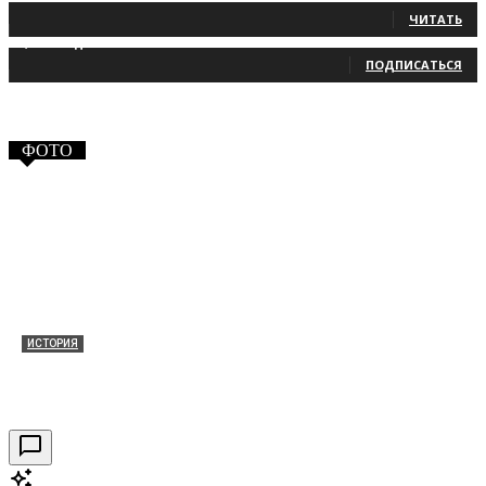
ЧИТАТЬ
2,660
Подписчики
ПОДПИСАТЬСЯ
ФОТО
ИСТОРИЯ
Таракановский форт 2021
30.09.2021
0