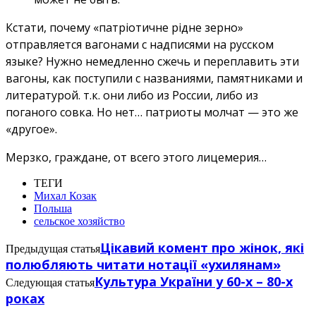
Кстати, почему «патріотичне рідне зерно»
отправляется вагонами с надписями на русском
языке? Нужно немедленно сжечь и переплавить эти
вагоны, как поступили с названиями, памятниками и
литературой. т.к. они либо из России, либо из
поганого совка. Но нет… патриоты молчат — это же
«другое».
Мерзко, граждане, от всего этого лицемерия…
ТЕГИ
Михал Козак
Польша
сельское хозяйство
Цікавий комент про жінок, які
Предыдущая статья
полюбляють читати нотації «ухилянам»
Культура України у 60-х – 80-х
Следующая статья
роках