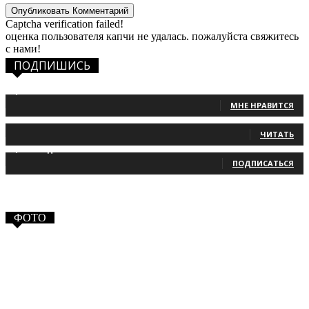
Captcha verification failed!
оценка пользователя капчи не удалась. пожалуйста свяжитесь
с нами!
ПОДПИШИСЬ
1,483
Фанаты
МНЕ НРАВИТСЯ
131
Читатели
ЧИТАТЬ
2,660
Подписчики
ПОДПИСАТЬСЯ
ФОТО