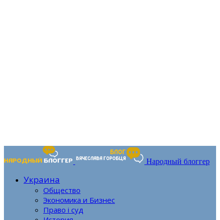
Народный блоггер
Украина
Общество
Экономика и Бизнес
Право і суд
История