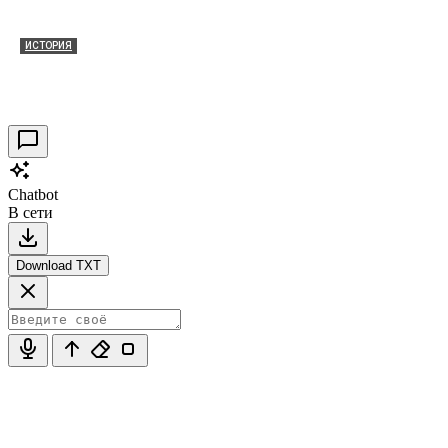
ИСТОРИЯ
Таракановский форт 2021
30.09.2021
0
Chatbot
В сети
Download TXT