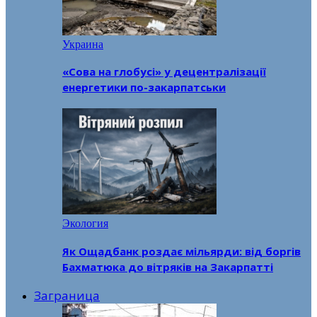
Украина
«Сова на глобусі» у децентралізації
енергетики по-закарпатськи
Экология
Як Ощадбанк роздає мільярди: від боргів
Бахматюка до вітряків на Закарпатті
Заграница