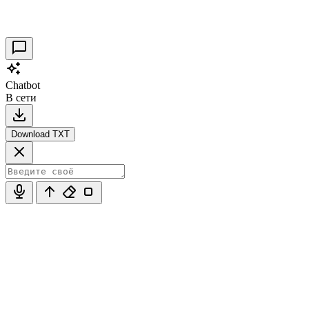
30.09.2021
0
Chatbot
В сети
Download TXT