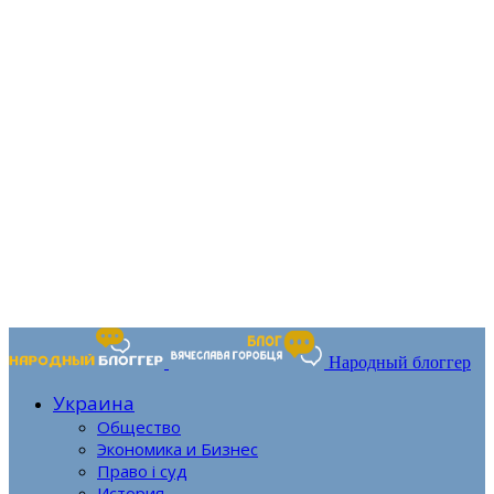
Народный блоггер
Украина
Общество
Экономика и Бизнес
Право і суд
История