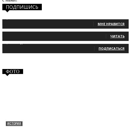
ПОДПИШИСЬ
1,483
Фанаты
МНЕ НРАВИТСЯ
131
Читатели
ЧИТАТЬ
2,660
Подписчики
ПОДПИСАТЬСЯ
ФОТО
ИСТОРИЯ
Таракановский форт 2021