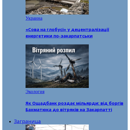
Украина
«Сова на глобусі» у децентралізації
енергетики по-закарпатськи
Экология
Як Ощадбанк роздає мільярди: від боргів
Бахматюка до вітряків на Закарпатті
Заграница