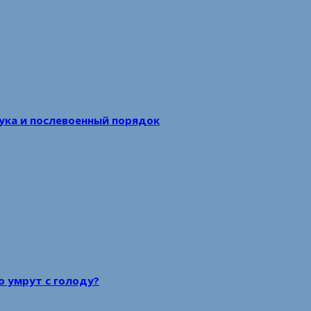
аука и послевоенный порядок
то умрут с голоду?