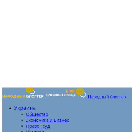
Народный блоггер
Украина
Общество
Экономика и Бизнес
Право і суд
История