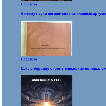
Политика
Почему наука ангажирована: главные аргум
Политика
Какую Украину строят «несовки» по лекала