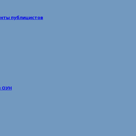
енты публицистов
м ОУН