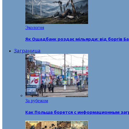
Экология
Як Ощадбанк роздає мільярди: від боргів Ба
Заграница
За рубежом
Как Польша борется с информационным заг