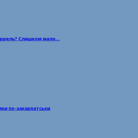
 баррель? Слишком мало…
тики по-закарпатськи