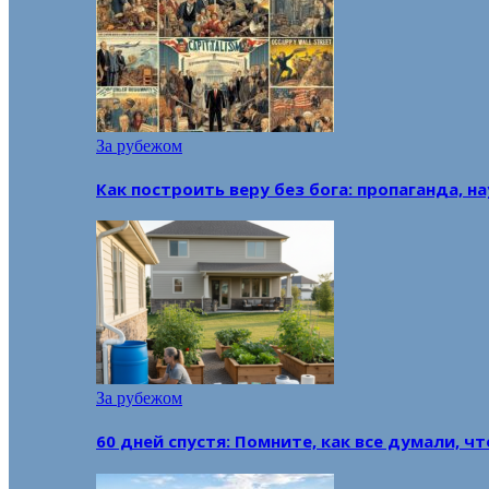
За рубежом
Как построить веру без бога: пропаганда, н
За рубежом
60 дней спустя: Помните, как все думали, ч