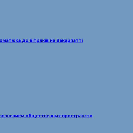
хматюка до вітряків на Закарпатті
рязнением общественных пространств