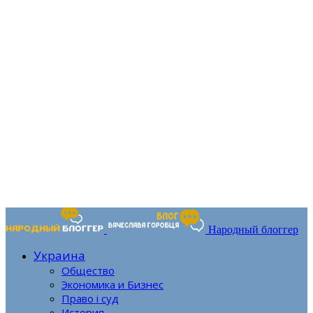
Народный блоггер
Украина
Общество
Экономика и Бизнес
Право і суд
История