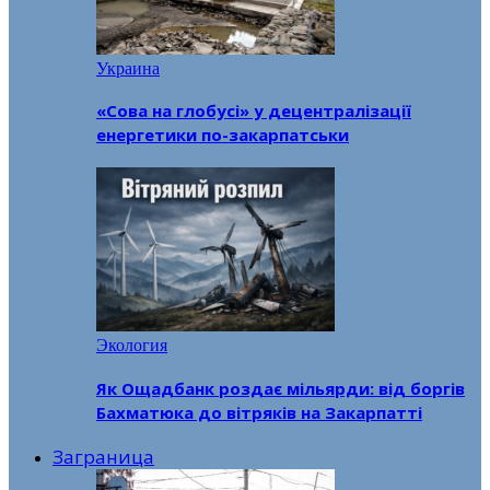
Украина
«Сова на глобусі» у децентралізації
енергетики по-закарпатськи
Экология
Як Ощадбанк роздає мільярди: від боргів
Бахматюка до вітряків на Закарпатті
Заграница