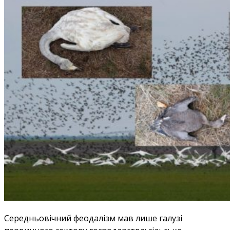
Cередньовічний феодалізм мав лише галузі