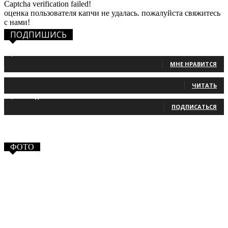
Captcha verification failed!
оценка пользователя капчи не удалась. пожалуйста свяжитесь
с нами!
ПОДПИШИСЬ
1,483
Фанаты
МНЕ НРАВИТСЯ
131
Читатели
ЧИТАТЬ
2,660
Подписчики
ПОДПИСАТЬСЯ
ФОТО