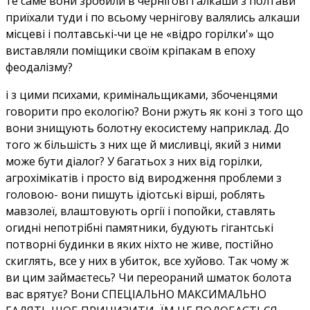
те саме вони зробили в чернігові і алкаши з полтави
приїхали туди і по всьому чернігову валялись алкаши
місцеві і полтавські-чи це не «відро горілки'» що
виставляли поміщики своїм кріпакам в епоху
феодалізму?
і з цими психами, кримінальщиками, збоченцями
говорити про екологію? Вони ржуть як коні з того що
вони знищують болотну екосистему наприклад. До
того ж більшість з них ще й мисливці, який з ними
може бути діалог? У багатьох з них від горілки,
агрохімікатів і просто від виродження проблеми з
головою- вони пишуть ідіотські вірші, роблять
мавзолеї, влаштовують оргії і попойки, ставлять
огидні непотрібні памятники, будують гігантські
потворні будинки в яких ніхто не живе, постійно
скиглять, все у них в убиток, все хуйово. Так чому ж
ви цим займаєтесь? Чи переораний шматок болота
вас врятує? Вони СПЕЦІАЛЬНО МАКСИМАЛЬНО