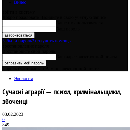
Видео
войти в систему
Добро пожаловать! Войдите в свою учётную запись
Ваше имя пользователя
Ваш пароль
Забыли пароль? получить помощь
восстановление пароля
Восстановите свой пароль
Ваш адрес электронной почты
Пароль будет выслан Вам по электронной почте.
Экология
Сучасні аграрії — психи, кримінальщики,
збоченці
03.02.2023
0
849