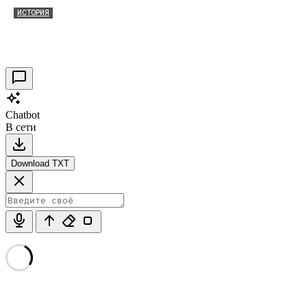
ИСТОРИЯ
Таракановский форт 2021
30.09.2021
0
Chatbot
В сети
Download TXT