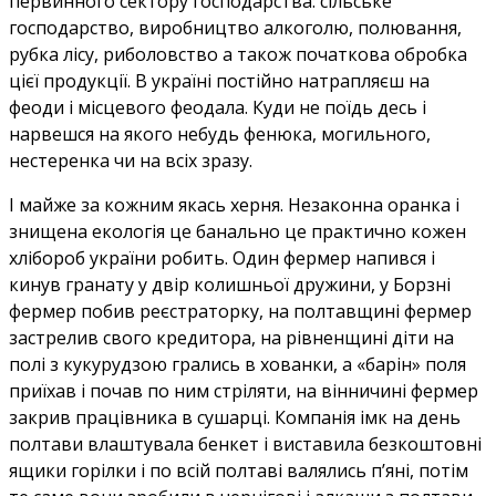
первинного сектору господарства: сільське
господарство, виробництво алкоголю, полювання,
рубка лісу, риболовство а також початкова обробка
цієї продукції. В україні постійно натрапляєш на
феоди і місцевого феодала. Куди не поїдь десь і
нарвешся на якого небудь фенюка, могильного,
нестеренка чи на всіх зразу.
І майже за кожним якась херня. Незаконна оранка і
знищена екологія це банально це практично кожен
хлібороб україни робить. Один фермер напився і
кинув гранату у двір колишньої дружини, у Борзні
фермер побив реєстраторку, на полтавщині фермер
застрелив свого кредитора, на рівненщині діти на
полі з кукурудзою грались в хованки, а «барін» поля
приїхав і почав по ним стріляти, на вінничині фермер
закрив працівника в сушарці. Компанія імк на день
полтави влаштувала бенкет і виставила безкоштовні
ящики горілки і по всій полтаві валялись п’яні, потім