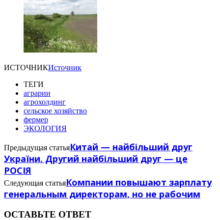
ИСТОЧНИК
Источник
ТЕГИ
аграрии
агрохолдинг
сельское хозяйство
фермер
ЭКОЛОГИЯ
Китай — найбільший друг
Предыдущая статья
України. Другий найбільший друг — це
РОСІЯ
Компании повышают зарплату
Следующая статья
генеральным директорам, но не рабочим
ОСТАВЬТЕ ОТВЕТ