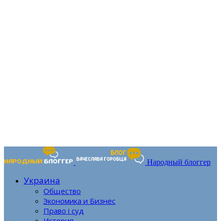
Народный блоггер
Украина
Общество
Экономика и Бизнес
Право і суд
История