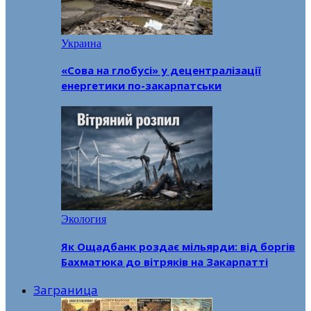
Украина
«Сова на глобусі» у децентралізації
енергетики по-закарпатськи
Экология
Як Ощадбанк роздає мільярди: від боргів
Бахматюка до вітряків на Закарпатті
Заграница