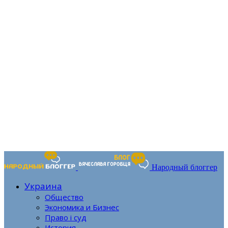
Народный блоггер
Украина
Общество
Экономика и Бизнес
Право і суд
История