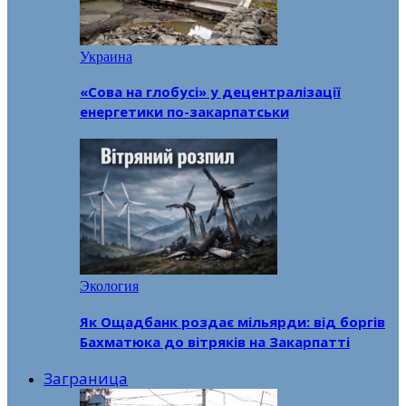
Украина
«Сова на глобусі» у децентралізації
енергетики по-закарпатськи
Экология
Як Ощадбанк роздає мільярди: від боргів
Бахматюка до вітряків на Закарпатті
Заграница