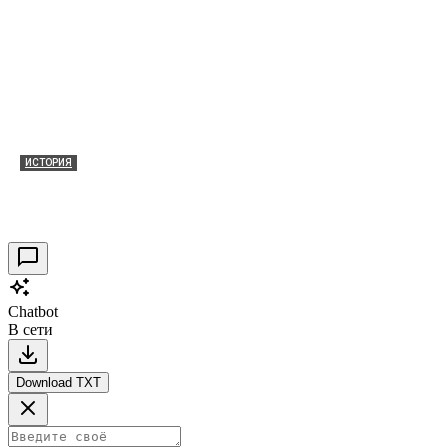
ИСТОРИЯ
Таракановский форт 2021
30.09.2021
0
Chatbot
В сети
Download TXT