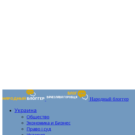
Народный блоггер
Украина
Общество
Экономика и Бизнес
Право і суд
История