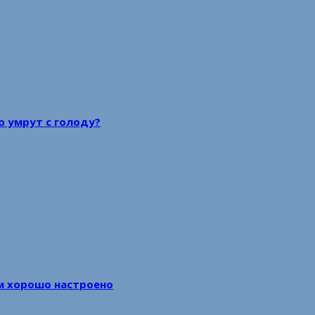
то умрут с голоду?
м хорошо настроено