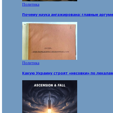
Политика
Почему наука ангажирована: главные аргум
Политика
Какую Украину строят «несовки» по лекала