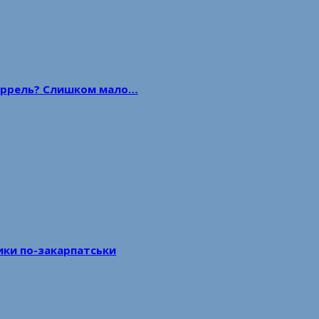
 баррель? Слишком мало…
тики по-закарпатськи