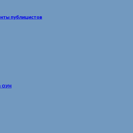
енты публицистов
м ОУН