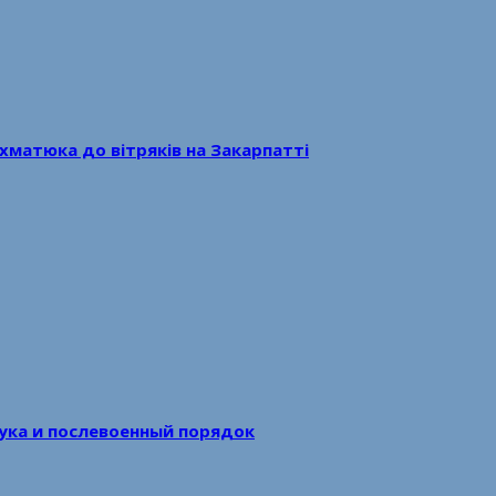
хматюка до вітряків на Закарпатті
аука и послевоенный порядок