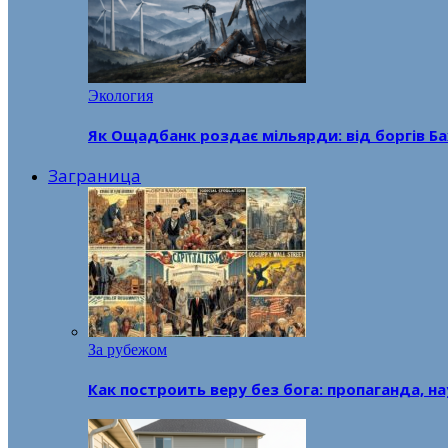
Экология
Як Ощадбанк роздає мільярди: від боргів Ба
Заграница
За рубежом
Как построить веру без бога: пропаганда, н