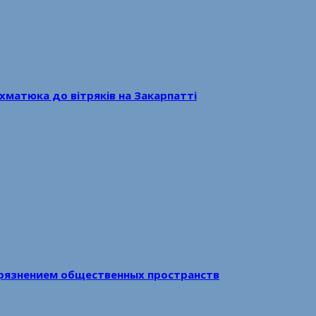
хматюка до вітряків на Закарпатті
рязнением общественных пространств