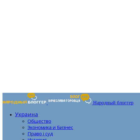
Народный блоггер
Украина
Общество
Экономика и Бизнес
Право і суд
История