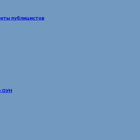
енты публицистов
м ОУН