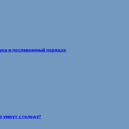
аука и послевоенный порядок
то умрут с голоду?