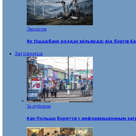
Экология
Як Ощадбанк роздає мільярди: від боргів Ба
Заграница
За рубежом
Как Польша борется с информационным заг