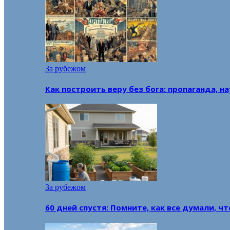
За рубежом
Как построить веру без бога: пропаганда, н
За рубежом
60 дней спустя: Помните, как все думали, ч