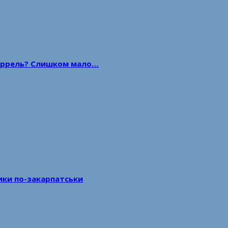
 баррель? Слишком мало…
тики по-закарпатськи