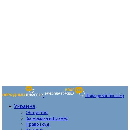
Народный блоггер
Украина
Общество
Экономика и Бизнес
Право і суд
История