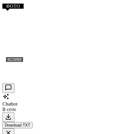
ФОТО
ИСТОРИЯ
Таракановский форт 2021
30.09.2021
0
Chatbot
В сети
Download TXT