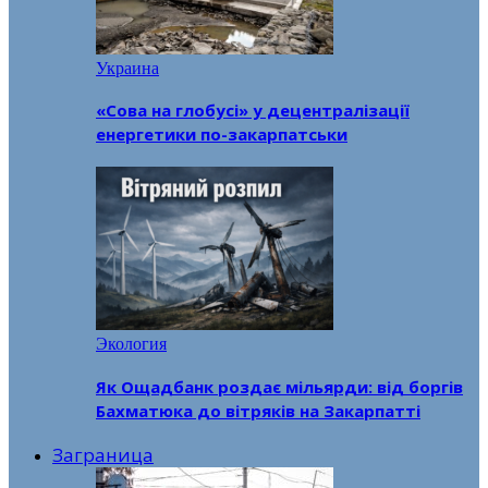
Украина
«Сова на глобусі» у децентралізації
енергетики по-закарпатськи
Экология
Як Ощадбанк роздає мільярди: від боргів
Бахматюка до вітряків на Закарпатті
Заграница