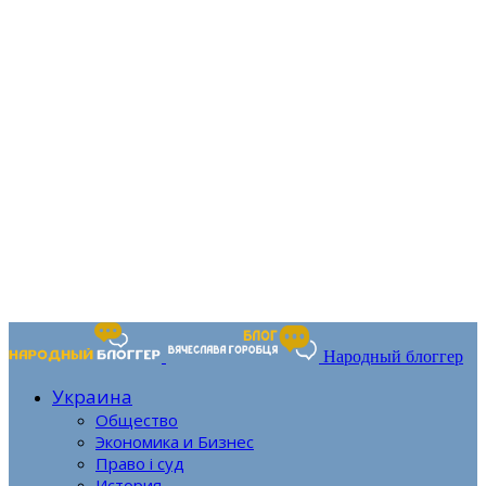
Народный блоггер
Украина
Общество
Экономика и Бизнес
Право і суд
История