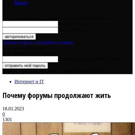
Видео
войти в систему
Добро пожаловать! Войдите в свою учётную запись
Ваше имя пользователя
Ваш пароль
Забыли пароль? получить помощь
восстановление пароля
Восстановите свой пароль
Ваш адрес электронной почты
Пароль будет выслан Вам по электронной почте.
Интернет и IT
Почему форумы продолжают жить
18.01.2023
0
1301