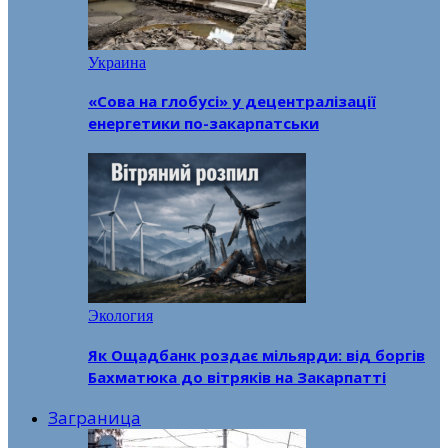
Украина
«Сова на глобусі» у децентралізації
енергетики по-закарпатськи
Экология
Як Ощадбанк роздає мільярди: від боргів
Бахматюка до вітряків на Закарпатті
Заграница