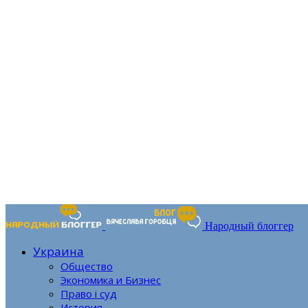
Народный блоггер
Украина
Общество
Экономика и Бизнес
Право і суд
История