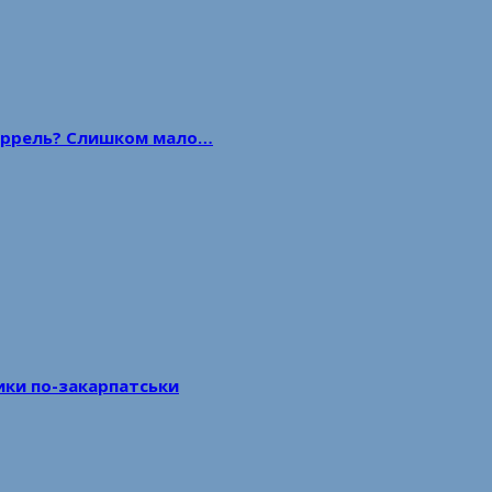
 баррель? Слишком мало…
тики по-закарпатськи