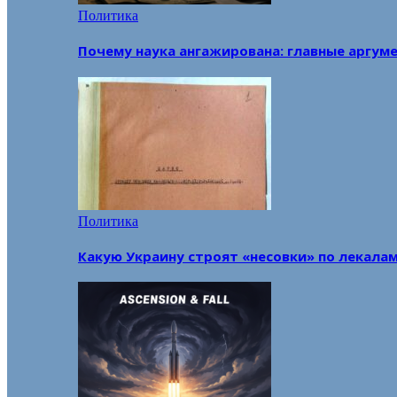
Политика
Почему наука ангажирована: главные аргум
Политика
Какую Украину строят «несовки» по лекала