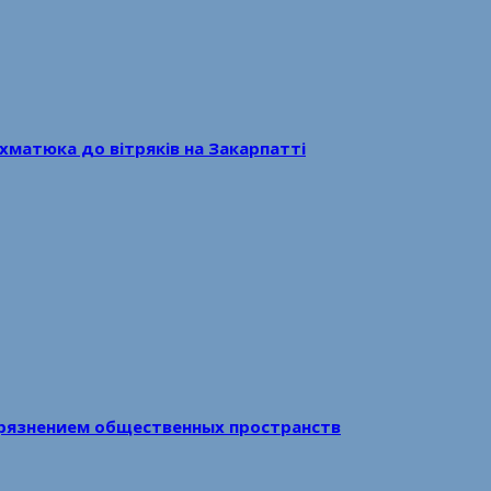
хматюка до вітряків на Закарпатті
рязнением общественных пространств