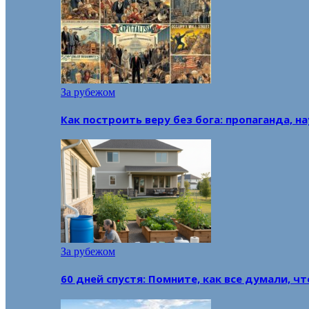
За рубежом
Как построить веру без бога: пропаганда, н
За рубежом
60 дней спустя: Помните, как все думали, ч