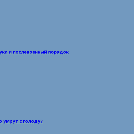
аука и послевоенный порядок
то умрут с голоду?