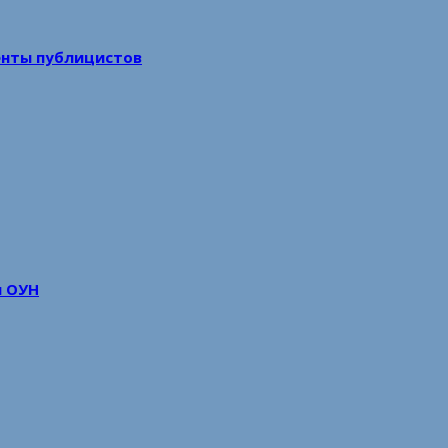
енты публицистов
м ОУН