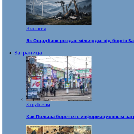
Экология
Як Ощадбанк роздає мільярди: від боргів Ба
Заграница
За рубежом
Как Польша борется с информационным заг