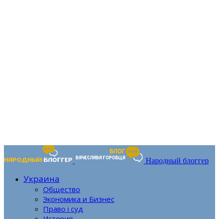
Народный блоггер
Украина
Общество
Экономика и Бизнес
Право і суд
История