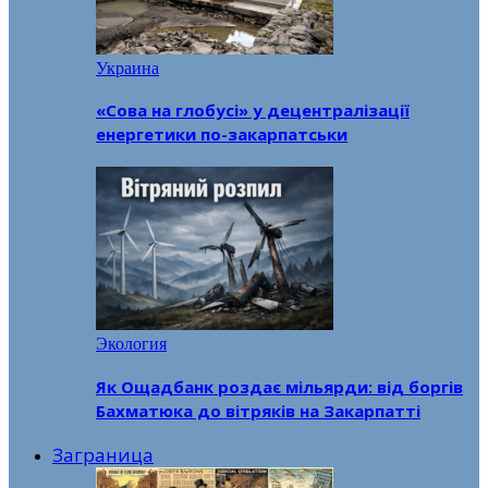
Украина
«Сова на глобусі» у децентралізації
енергетики по-закарпатськи
Экология
Як Ощадбанк роздає мільярди: від боргів
Бахматюка до вітряків на Закарпатті
Заграница