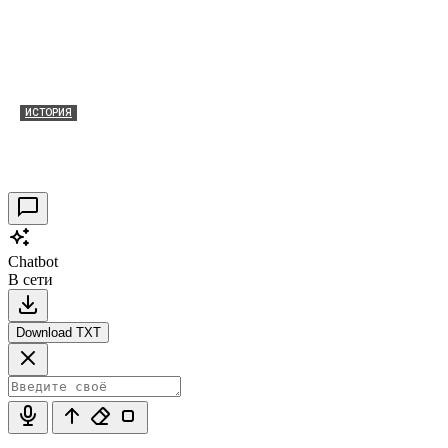
ИСТОРИЯ
Таракановский форт 2021
30.09.2021
0
Chatbot
В сети
Download TXT