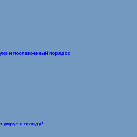
аука и послевоенный порядок
то умрут с голоду?