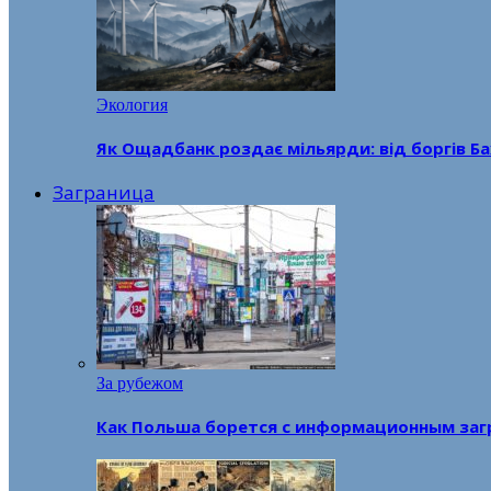
Экология
Як Ощадбанк роздає мільярди: від боргів Ба
Заграница
За рубежом
Как Польша борется с информационным заг