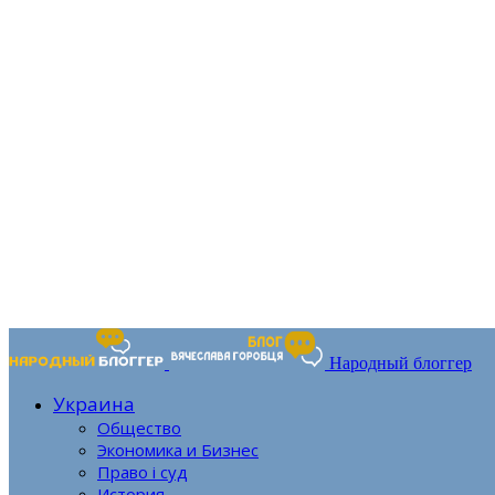
Народный блоггер
Украина
Общество
Экономика и Бизнес
Право і суд
История