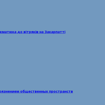
хматюка до вітряків на Закарпатті
рязнением общественных пространств