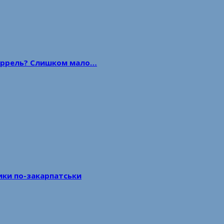
 баррель? Слишком мало…
тики по-закарпатськи