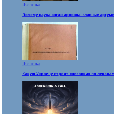
Политика
Почему наука ангажирована: главные аргум
Политика
Какую Украину строят «несовки» по лекала