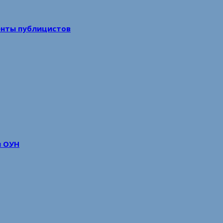
енты публицистов
м ОУН