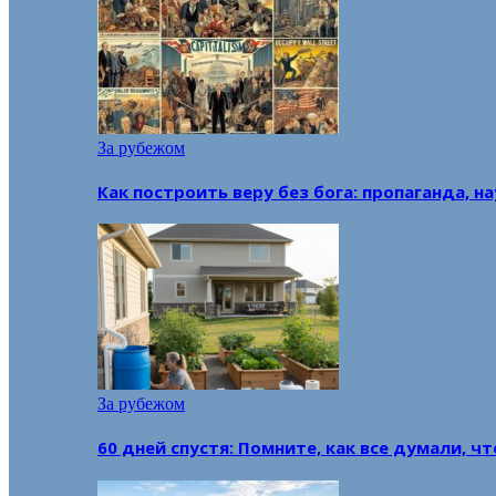
За рубежом
Как построить веру без бога: пропаганда, н
За рубежом
60 дней спустя: Помните, как все думали, ч