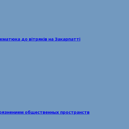
хматюка до вітряків на Закарпатті
рязнением общественных пространств