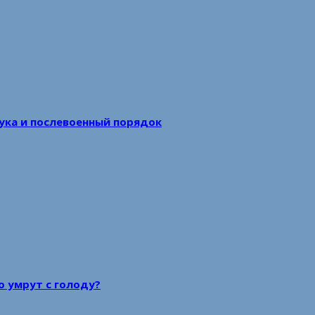
аука и послевоенный порядок
то умрут с голоду?