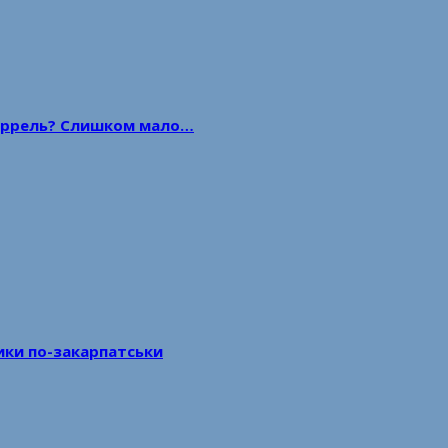
 баррель? Слишком мало…
тики по-закарпатськи