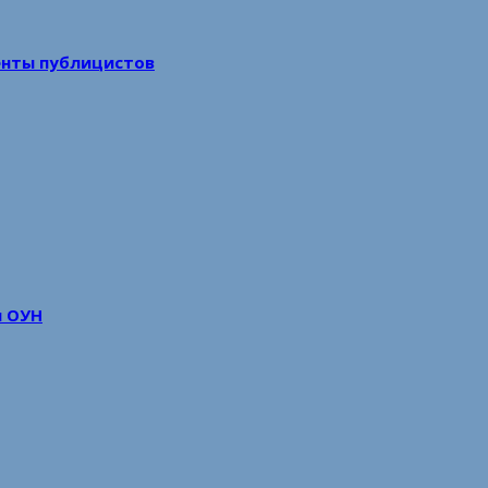
енты публицистов
м ОУН