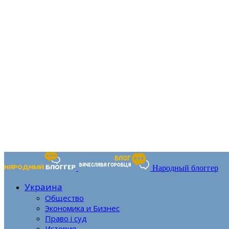
Народный блоггер
Украина
Общество
Экономика и Бизнес
Право і суд
История