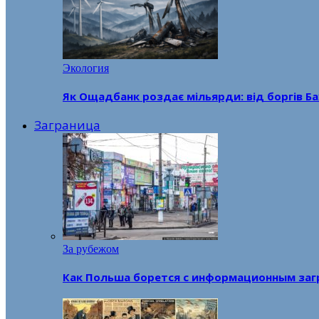
Экология
Як Ощадбанк роздає мільярди: від боргів Ба
Заграница
За рубежом
Как Польша борется с информационным заг