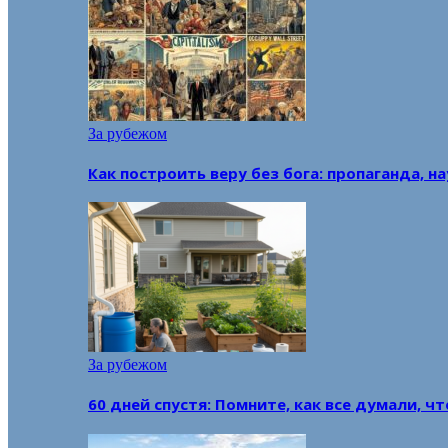
За рубежом
Как построить веру без бога: пропаганда, н
За рубежом
60 дней спустя: Помните, как все думали, ч