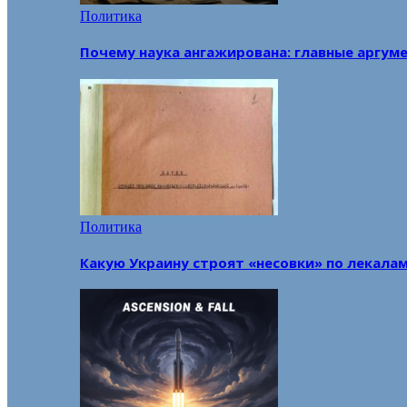
Политика
Почему наука ангажирована: главные аргум
Политика
Какую Украину строят «несовки» по лекала