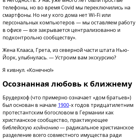
в негодность. У нас уже много лет были простые
телефоны, но во время Covid мы переключились на
смартфоны. Но ни у кого дома нет Wi-Fi или
персональных компьютеров — мы оставляем работу
в офисе — все закрывается централизованно и
подконтрольно сообществу».
Жена Клааса, Грета, из северной части штата Нью-
Йорк, улыбнулась. — Устроим вам экскурсию?
Я кивнул. «Конечно!»
Осознанная любовь к ближнему
Брудерхоф (что примерно означает «дом братьев»)
был основан в начале
1900
-х годов тридцатилетним
протестантским богословом в Германии как
христианское сообщество, практикующее
библейскую
койнонию
— радикальное христианское
разделение всего совместного имущества ради