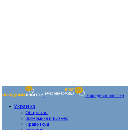
Народный блоггер
Украина
Общество
Экономика и Бизнес
Право і суд
История