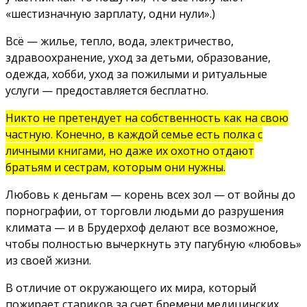
«шестизначную зарплату, одни нули».)
Всё — жилье, тепло, вода, электричество,
здравоохранение, уход за детьми, образование,
одежда, хобби, уход за пожилыми и ритуальные
услуги — предоставляется бесплатно.
Никто не претендует на собственность как на свою
частную. Конечно, в каждой семье есть полка с
личными книгами, но даже их охотно отдают
братьям и сестрам, которым они нужны.
Любовь к деньгам — корень всех зол — от войны до
порнографии, от торговли людьми до разрушения
климата — и в Брудерхоф делают все возможное,
чтобы полностью вычеркнуть эту пагубную «любовь»
из своей жизни.
В отличие от окружающего их мира, который
пожирает стариков за счет бремени медицинских