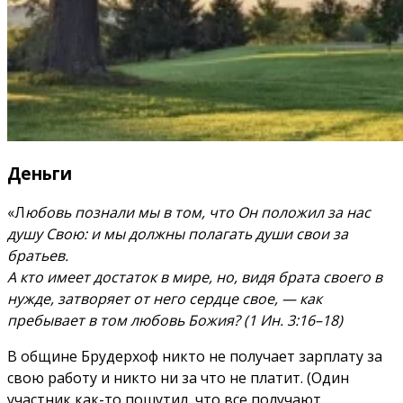
Деньги
«Л
юбовь познали мы в том, что Он положил за нас
душу Свою: и мы должны полагать души свои за
братьев.
А кто имеет достаток в мире, но, видя брата своего в
нужде, затворяет от него сердце свое, — как
пребывает в том любовь Божия? (1 Ин. 3:16–18)
В общине Брудерхоф никто не получает зарплату за
свою работу и никто ни за что не платит. (Один
участник как-то пошутил, что все получают