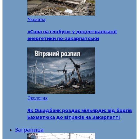
Украина
«Сова на глобусі» у децентралізації
енергетики по-закарпатськи
Экология
Як Ощадбанк роздає мільярди: від боргів
Бахматюка до вітряків на Закарпатті
Заграница