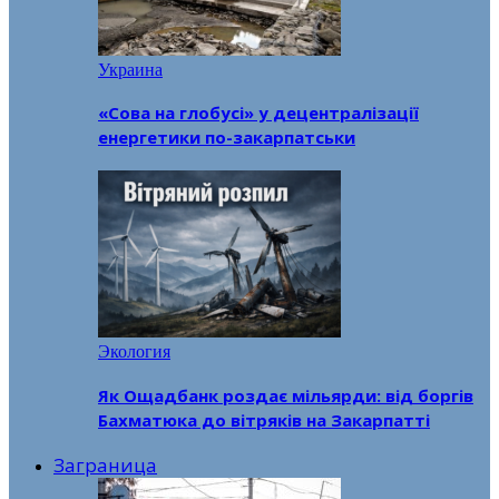
Украина
«Сова на глобусі» у децентралізації
енергетики по-закарпатськи
Экология
Як Ощадбанк роздає мільярди: від боргів
Бахматюка до вітряків на Закарпатті
Заграница