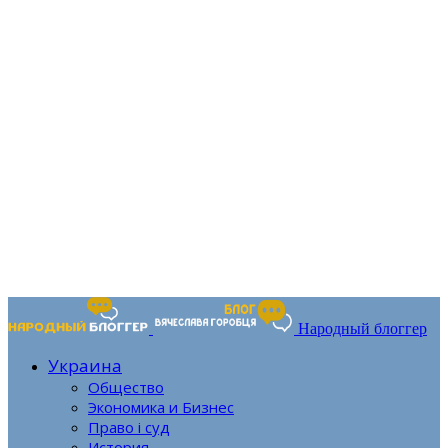
Народный блоггер
Украина
Общество
Экономика и Бизнес
Право і суд
История