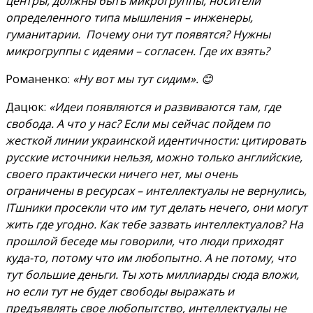
центры, должны быть микрогруппы, носители
определенного типа мышления – инженеры,
гуманитарии. Почему они тут появятся?
Нужны
микрогруппы с идеями – согласен. Где их взять?
Романенко:
«Ну вот мы тут сидим». 😊
Дацюк:
«Идеи появляются и развиваются там, где
свобода. А что у нас? Если мы сейчас пойдем по
жесткой линии украинской идентичности: цитировать
русские источники нельзя, можно только английские,
своего практически ничего нет, мы очень
ограничены в ресурсах – интеллектуалы не вернулись,
ITшники просекли что им тут делать нечего, они могут
жить где угодно. Как тебе зазвать интеллектуалов? На
прошлой беседе мы говорили, что люди приходят
куда-то, потому что им любопытно. А не потому, что
тут большие деньги. Ты хоть миллиарды сюда вложи,
но если тут не будет свободы выражать и
предъявлять свое любопытство, интеллектуалы не