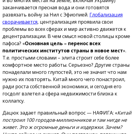
и во многих местах на земле, включая Украину)
заканчивается пресная вода и они готовятся
развязать войну за Нил с Эфиопией.
Глобализация
сворачивается
, централизация проявила свои
проблемы во всех сферах и мир активно движется к
децентрализации. В чем смысл новой столицы кроме
пафоса? «
Основная цель – перенос всех
политических институтов страны в новое мест
».
Т.е. простыми словами – элита строит себе более
комфортное место работы. Серьезно? Другие страны
понаделали много глупостей, это не значит что нам
нужно их повторять. Китай много чего понастроил,
ради роста собственной экономики, и сегодня его
госдолг взлетел а сфера недвижимости близка к
коллапсу.
Дацюк задает правильный вопрос — НАФИГА: «
Китай
построил 100 городов-миллионников и там нигде не
живет. Это ж огромные деньги и издержки. Зачем?