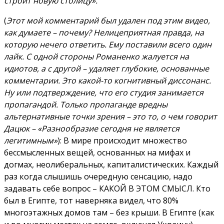
строит новую столицу».
(
Этот мой комментарий был удален под этим видео,
как думаете – почему? Нелицеприятная правда, на
которую нечего ответить. Ему поставили всего один
лайк. С одной стороны Романенко жалуется на
идиотов, а с другой – удаляет глубокие, основанные
комментарии. Это какой-то когнитивный диссонанс.
Ну или подтверждение, что его студия занимается
пропагандой. Только пропаганде вредны
альтернативные точки зрения – это то, о чем говорит
Дацюк – «Разнообразие сегодня не является
легитимным»
): В мире происходит множество
бессмысленных вещей, основанных на мифах и
догмах, неолиберальных, капиталистических. Каждый
раз когда слышишь очередную сенсацию, надо
задавать себе вопрос – КАКОЙ В ЭТОМ СМЫСЛ. Кто
был в Египте, тот наверняка видел, что 80%
многоэтажных домов там – без крыши. В Египте (как