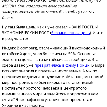
Никто сейчас не скажет. Они построили, потому что
МОГЛИ. Они предпочли философией не
заморачиваться. Не хотелось бы чтобы у нас так
было
».
Ну там была цель, как я уже сказал – ЗАНЯТОСТЬ И
ЭКОНОМИЧЕСКИЙ РОСТ (
бессмысленная цель
). И что
в результате?
Индекс Bloomberg, отслеживающий высокодоходный
китайский долг, упал более чем на 50%. Основные
эмитенты долга – это китайские застройщики. Эта
сфера давно уже
превратилась в схему Понци
. В мире
иссякает энергия и полезные ископаемые. А мы по
прежнему кидаемся популизмом «Мы наш, мы новый
мир построим, кто был никем, тот станет всем!».
Поставьте простого человека в центр этого
вымышленного мира и задайтесь вопросом: в чем
смысл? Этих пафосных утопических проектов, в
Украине в частности…