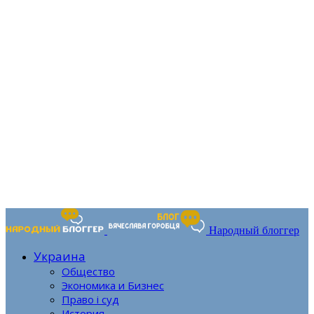
Народный блоггер
Украина
Общество
Экономика и Бизнес
Право і суд
История