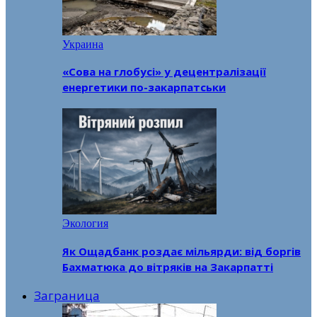
Украина
«Сова на глобусі» у децентралізації
енергетики по-закарпатськи
Экология
Як Ощадбанк роздає мільярди: від боргів
Бахматюка до вітряків на Закарпатті
Заграница