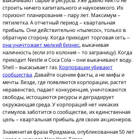
выкачивают сырье и ресурсы. Уже давно никто не
строить ничего капитального и наукоемкого. Их
горизонт планирования – пару лет. Максимум –
пятилетка. А отчетный период – квартальная
прибыль. Они действительно «пылесос», только в
обратную сторону. Когда приходит торговая сеть –
она уничтожает мелкий бизнес
, выкачивая
наличность (если это колония – то заграницу). Когда
приходит Nestle и Coca Cola – они выкачивают воду.
Shell – высасывает газ.
Корпорации убивают
сообщества
. Давайте оценим факты, а не мифы и
мечты. Везде, где появляются корпорации, растет
неравенство, падает конкуренция, уничтожаются
свободы, истощаются ресурсы и деградирует
окружающая среда. У корпораций нет никаких
стимулов заботится о сообществе, их единственная
цель – квартальная прибыль для своих акционеров.
Знаменитая фраза Фридмана, опубликованная 50 лет