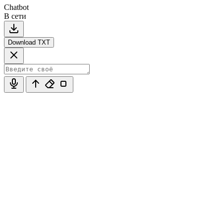
Chatbot
В сети
Download TXT