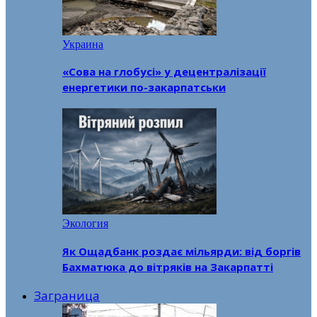
Украина
«Сова на глобусі» у децентралізації
енергетики по-закарпатськи
Экология
Як Ощадбанк роздає мільярди: від боргів
Бахматюка до вітряків на Закарпатті
Заграница