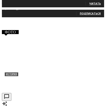
ЧИТАТЬ
2,660
Подписчики
ПОДПИСАТЬСЯ
ФОТО
ИСТОРИЯ
Таракановский форт 2021
30.09.2021
0