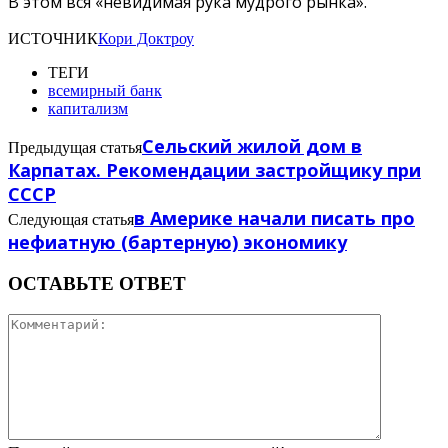
В этом вся «невидимая рука мудрого рынка».
ИСТОЧНИК
Кори Доктроу
ТЕГИ
всемирный банк
капитализм
Сельский жилой дом в
Предыдущая статья
Карпатах. Рекомендации застройщику при
СССР
в Америке начали писать про
Следующая статья
нефиатную (бартерную) экономику
ОСТАВЬТЕ ОТВЕТ