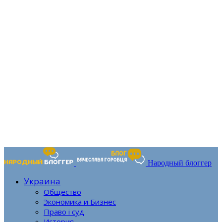
Народный блоггер
Украина
Общество
Экономика и Бизнес
Право і суд
История