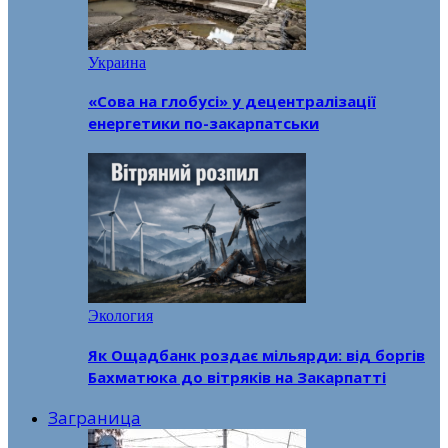
Украина
«Сова на глобусі» у децентралізації
енергетики по-закарпатськи
Экология
Як Ощадбанк роздає мільярди: від боргів
Бахматюка до вітряків на Закарпатті
Заграница