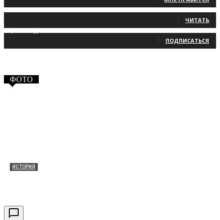
131
Читатели
ЧИТАТЬ
2,660
Подписчики
ПОДПИСАТЬСЯ
ФОТО
ИСТОРИЯ
Таракановский форт 2021
30.09.2021
0