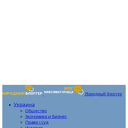
Народный блоггер
Украина
Общество
Экономика и Бизнес
Право і суд
История