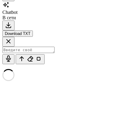
Chatbot
В сети
Download TXT