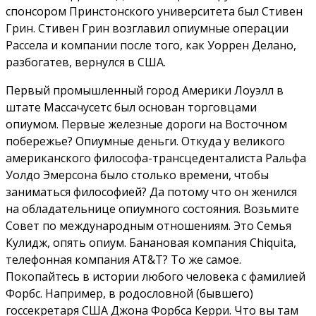
спонсором Принстонского университета был Стивен
Грин. Стивен Грин возглавил опиумные операции
Рассела и компании после того, как Уоррен Делано,
разбогатев, вернулся в США.
Первый промышленный город Америки Лоуэлл в
штате Массачусетс был основан торговцами
опиумом. Первые железные дороги на Восточном
побережье? Опиумные деньги. Откуда у великого
американского философа-трансцеденталиста Ральфа
Уолдо Эмерсона было столько времени, чтобы
заниматься философией? Да потому что он женился
на обладательнице опиумного состояния. Возьмите
Совет по международным отношениям. Это Семья
Кулидж, опять опиум. Банановая компания Chiquita,
телефонная компания AT&T? То же самое.
Покопайтесь в истории любого человека с фамилией
Форбс. Например, в родословной (бывшего)
госсекретаря США Джона Форбса Керри. Что вы там