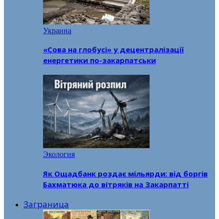
Украина
«Сова на глобусі» у децентралізації
енергетики по-закарпатськи
Экология
Як Ощадбанк роздає мільярди: від боргів
Бахматюка до вітряків на Закарпатті
Заграница