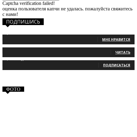
Captcha verification failed!
оценка пользователя капчи не удалась. пожалуйста свяжитесь
с нами!
ПОДПИШИСЬ
1,483
Фанаты
МНЕ НРАВИТСЯ
131
Читатели
ЧИТАТЬ
2,660
Подписчики
ПОДПИСАТЬСЯ
ФОТО