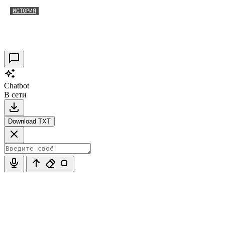
ИСТОРИЯ
Таракановский форт 2021
30.09.2021
0
Chatbot
В сети
Download TXT