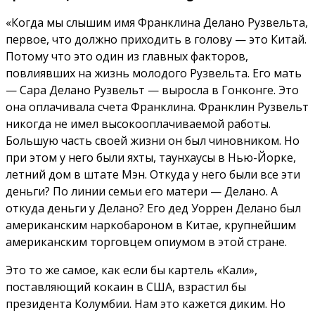
«Когда мы слышим имя Франклина Делано Рузвельта,
первое, что должно приходить в голову — это Китай.
Потому что это один из главных факторов,
повлиявших на жизнь молодого Рузвельта. Его мать
— Сара Делано Рузвельт — выросла в Гонконге. Это
она оплачивала счета Франклина. Франклин Рузвельт
никогда не имел высокооплачиваемой работы.
Большую часть своей жизни он был чиновником. Но
при этом у него были яхты, таунхаусы в Нью-Йорке,
летний дом в штате Мэн. Откуда у него были все эти
деньги? По линии семьи его матери — Делано. А
откуда деньги у Делано? Его дед Уоррен Делано был
американским наркобароном в Китае, крупнейшим
американским торговцем опиумом в этой стране.
Это то же самое, как если бы картель «Кали»,
поставляющий кокаин в США, взрастил бы
президента Колумбии. Нам это кажется диким. Но