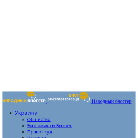
Народный блоггер
Украина
Общество
Экономика и Бизнес
Право і суд
История